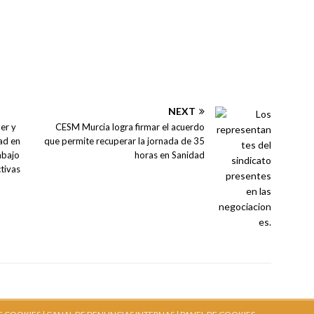
NEXT
er y
CESM Murcia logra firmar el acuerdo
dad en
que permite recuperar la jornada de 35
abajo
horas en Sanidad
ctivas