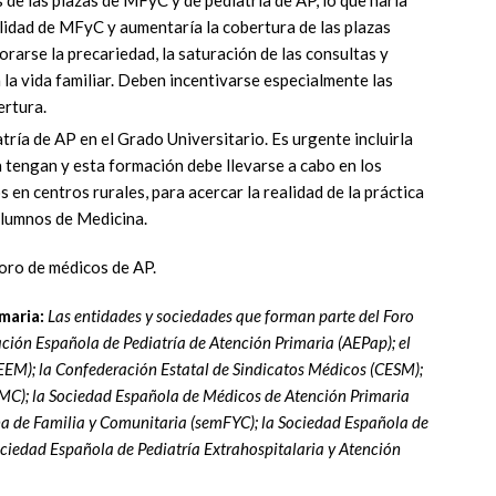
de las plazas de MFyC y de pediatría de AP, lo que haría
alidad de MFyC y aumentaría la cobertura de las plazas
rarse la precariedad, la saturación de las consultas y
n la vida familiar. Deben incentivarse especialmente las
ertura.
ría de AP en el Grado Universitario. Es urgente incluirla
 tengan y esta formación debe llevarse a cabo en los
 en centros rurales, para acercar la realidad de la práctica
 alumnos de Medicina.
oro de médicos de AP.
maria:
Las entidades y sociedades que forman parte del Foro
ción Española de Pediatría de Atención Primaria (AEPap); el
EEM); la Confederación Estatal de Sindicatos Médicos (CESM);
MC); la Sociedad Española de Médicos de Atención Primaria
 de Familia y Comunitaria (semFYC); la Sociedad Española de
ociedad Española de Pediatría Extrahospitalaria y Atención