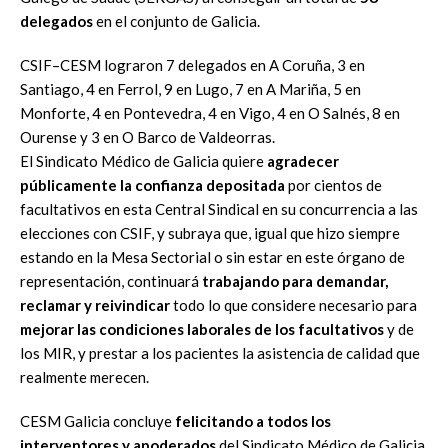
delegados
en el conjunto de
Galicia.
CSIF
–
CESM lograron 7 delegados en A Coruña,
3
en
Santiago, 4 en Ferrol, 9 en
Lugo, 7 en A Mariña, 5 en
Monforte, 4 en Pontevedra, 4 en Vigo, 4 en O Salnés, 8 en
Ourense y 3 en O Barco de Valdeorras.
El Sindicato Médico de Galicia quiere
agradecer
públicamente la confianza
depositada
por cientos de
facultativos en esta Central Sindical en su concurrencia
a las
elecciones con CSIF, y subraya que, igual que hizo siempre
estando en la
Mesa Sectorial o sin estar en este órgano de
representación, continuará
trabajando
para
demandar,
reclamar
y
reivindicar
todo
lo
que
considere
necesario para
mejorar las condiciones laborales de los facultativos
y de
los MIR,
y prestar a los pacientes la asistencia de calidad que
realmente merecen.
CESM Galicia concluye
felicitando a todos los
interventores
y apoderados
del Sindic
ato
Médico de Galicia