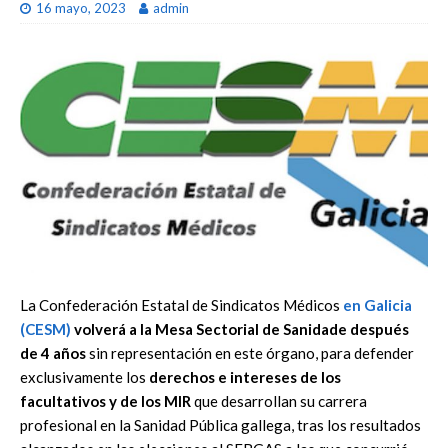
16 mayo, 2023
admin
La Confederación Estatal de
Sindicato
s Médicos
en Galicia
(
CESM
)
volverá a la Mesa Sectorial de Sanidade
después
de
4
años
sin
representación
en
este
órgano,
para
defender
exclusivamente los
derechos e intereses de los
facultativos y de los MIR
que
desarrollan
su
carrera
profesional
en
la
San
idad
Pública
gallega,
tras los
resultados