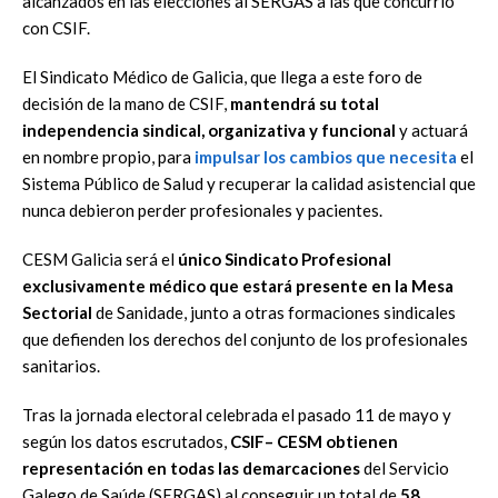
alcanzados en las elecciones al SERGAS a las que concurrió
con CSIF.
El Sindicato Médico de Galicia, que llega a este foro de
decisión de la mano de
CSIF,
mantendrá su total
independencia sindical, organizativa y
funcional
y
actuará
en nombre propio, para
impulsar los cambios que necesita
el
Sistema
Público de Salud y recuperar la calidad asistencial que
nunca debieron perder
profesionales y pacientes.
CESM Galicia será el
único Sindicato Profesional
exclusivament
e médico que
estará presente en la Mesa
Sectorial
de Sanidade, junto a otras formaciones
sindicales
que
defienden
los
derechos
del
conjunto
de
los
profesionales
sanitarios.
Tras la jornada electoral celebrada el pasado 11 de mayo y
según los datos
escrutados
,
CSIF
–
CESM obtienen
representación en todas las demarcaciones
del Servicio
Galego
de Saúde (SERGAS) al conseguir un total de
58