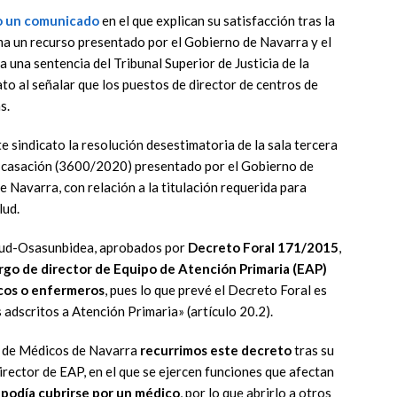
o un comunicado
en el que explican su satisfacción tras la
ma un recurso presentado por el Gobierno de Navarra y el
 una sentencia del Tribunal Superior de Justicia de la
to al señalar que los puestos de director de centros de
s.
e sindicato la resolución desestimatoria de la sala tercera
e casación (3600/2020) presentado por el Gobierno de
e Navarra, con relación a la titulación requerida para
lud.
alud-Osasunbidea, aprobados por
Decreto Foral 171/2015
,
argo de director de Equipo de Atención Primaria (EAP)
cos o enfermeros
, pues lo que prevé el Decreto Foral es
 adscritos a Atención Primaria» (artículo 20.2).
o de Médicos de Navarra
recurrimos este decreto
tras su
irector de EAP, en el que se ejercen funciones que afectan
 podía cubrirse por un médico
, por lo que abrirlo a otros