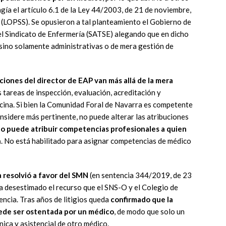
ngía el artículo 6.1 de la Ley 44/2003, de 21 de noviembre,
 (LOPSS). Se opusieron a tal planteamiento el Gobierno de
 el Sindicato de Enfermería (SATSE) alegando que en dicho
 sino solamente administrativas o de mera gestión de
nciones del director de EAP van más allá de la mera
tareas de inspección, evaluación, acreditación y
icina. Si bien la Comunidad Foral de Navarra es competente
nsidere más pertinente, no puede alterar las atribuciones
o puede atribuir competencias profesionales a quien
n
. No está habilitado para asignar competencias de médico
a resolvió a favor del SMN
(en sentencia 344/2019, de 23
ha desestimado el recurso que el SNS-O y el Colegio de
ncia. Tras años de litigios queda
confirmado que la
uede ser ostentada por un médico
, de modo que solo un
ínica y asistencial de otro médico.