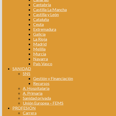
Cantabria
Castilla La Mancha
Castilla y León
Cataluña
Ceuta
Extremadura
Galicia
La Rioja
Madrid
Melilla
Murcia
Navarra
País Vasco
SANIDAD
SNS
Gestión y Financiación
Recursos
A. Hospitalaria
A. Primaria
Sanidad privada
Unión Europea – FEMS
PROFESIÓN
Carrera