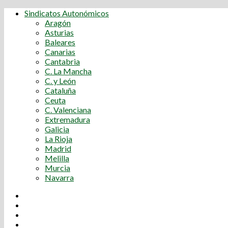
Sindicatos Autonómicos
Aragón
Asturias
Baleares
Canarias
Cantabria
C. La Mancha
C. y León
Cataluña
Ceuta
C. Valenciana
Extremadura
Galicia
La Rioja
Madrid
Melilla
Murcia
Navarra
Youtube