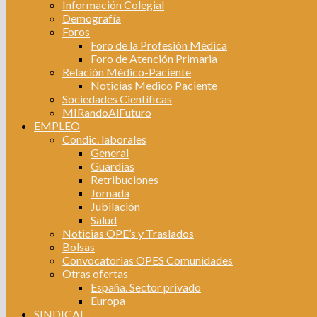
Información Colegial
Demografía
Foros
Foro de la Profesión Médica
Foro de Atención Primaria
Relación Médico-Paciente
Noticias Medico Paciente
Sociedades Científicas
MIRandoAlFuturo
EMPLEO
Condic. laborales
General
Guardias
Retribuciones
Jornada
Jubilación
Salud
Noticias OPE’s y Traslados
Bolsas
Convocatorias OPES Comunidades
Otras ofertas
España. Sector privado
Europa
SINDICAL