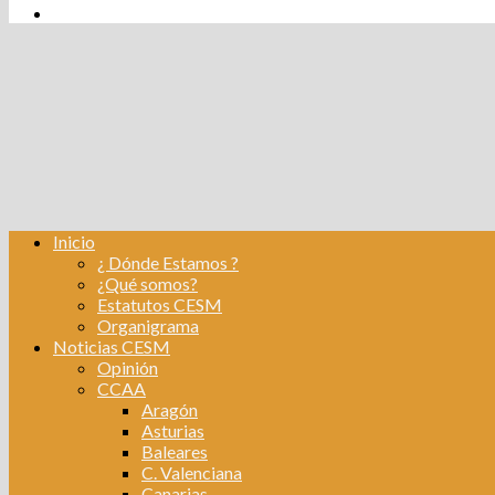
tw
fb
Instagram
Linkedin
Inicio
¿ Dónde Estamos ?
¿Qué somos?
Estatutos CESM
Organigrama
Noticias CESM
Opinión
CCAA
Aragón
Asturias
Baleares
C. Valenciana
Canarias