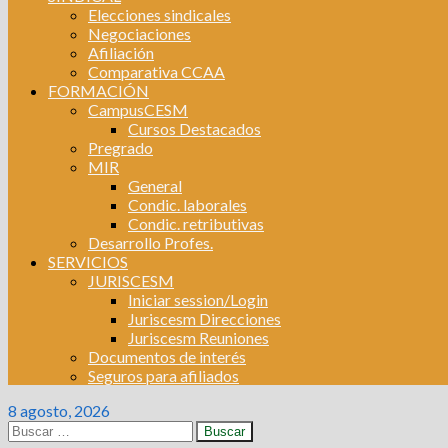
Elecciones sindicales
Negociaciones
Afiliación
Comparativa CCAA
FORMACIÓN
CampusCESM
Cursos Destacados
Pregrado
MIR
General
Condic. laborales
Condic. retributivas
Desarrollo Profes.
SERVICIOS
JURISCESM
Iniciar session/Login
Juriscesm Direcciones
Juriscesm Reuniones
Documentos de interés
Seguros para afiliados
8 agosto, 2026
Buscar: