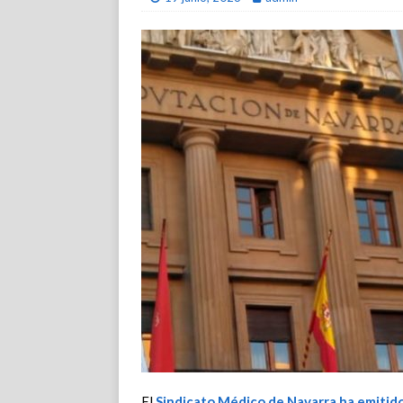
El
Sindicato Médico de Navarra
ha emitid