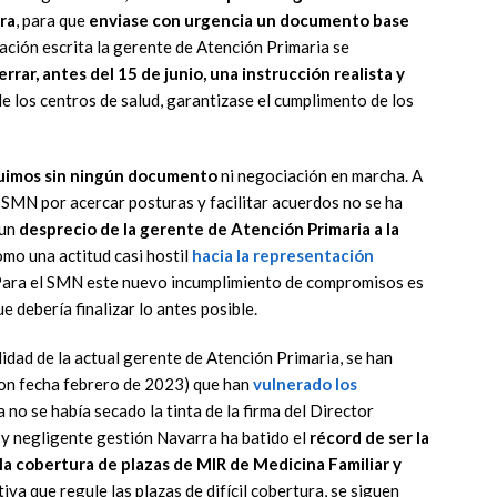
ra
, para que
enviase con urgencia un documento base
tación escrita la gerente de Atención Primaria se
errar, antes del 15 de junio, una instrucción realista y
e los centros de salud, garantizase el cumplimento de los
eguimos sin ningún documento
ni negociación en marcha. A
l SMN por acercar posturas y facilitar acuerdos no se ha
 un
desprecio de la gerente de Atención Primaria a la
como una actitud casi hostil
hacia la representación
ara el SMN este nuevo incumplimiento de compromisos es
e debería finalizar lo antes posible.
dad de la actual gerente de Atención Primaria, se han
 con fecha febrero de 2023) que han
vulnerado los
no se había secado la tinta de la firma del Director
 y negligente gestión Navarra ha batido el
récord de ser la
a cobertura de plazas de MIR de Medicina Familiar y
iva que regule las plazas de difícil cobertura, se siguen