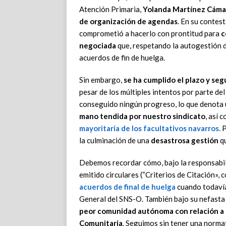
Atención Primaria,
Yolanda Martínez Cáma
de organización de agendas
. En su contes
comprometió a hacerlo con prontitud para
c
negociada
que, respetando la autogestión d
acuerdos de fin de huelga.
Sin embargo,
se ha cumplido el plazo y s
pesar de los múltiples intentos por parte de
conseguido ningún progreso, lo que denota
mano tendida por nuestro sindicato
, así 
mayoritaria de los facultativos navarros.
P
la culminación de una
desastrosa gestión
qu
Debemos recordar cómo, bajo la responsabili
emitido circulares (“Criterios de Citación»,
acuerdos de final de huelga
cuando todavía 
General del SNS-O. También bajo su nefasta
peor comunidad autónoma con relación a l
Comunitaria
. Seguimos sin tener una normat