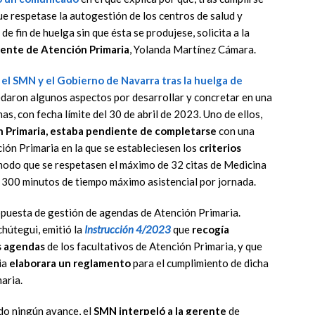
que respetase la autogestión de los centros de salud y
e fin de huelga sin que ésta se produjese, solicita a la
rente de Atención Primaria
, Yolanda Martínez Cámara.
el SMN y el Gobierno de Navarra tras la huelga de
daron algunos aspectos por desarrollar y concretar en una
s, con fecha límite del 30 de abril de 2023. Uno de ellos,
n Primaria, estaba pendiente de completarse
con una
ión Primaria en la que se estableciesen los
criterios
 modo que se respetasen el máximo de 32 citas de Medicina
os 300 minutos de tiempo máximo asistencial por jornada.
puesta de gestión de agendas de Atención Primaria.
hútegui, emitió la
Instrucción 4/2023
que
recogía
s agendas
de los facultativos de Atención Primaria, y que
ia
elaborara un reglamento
para el cumplimiento de dicha
aria.
do ningún avance, el
SMN interpeló a la gerente
de