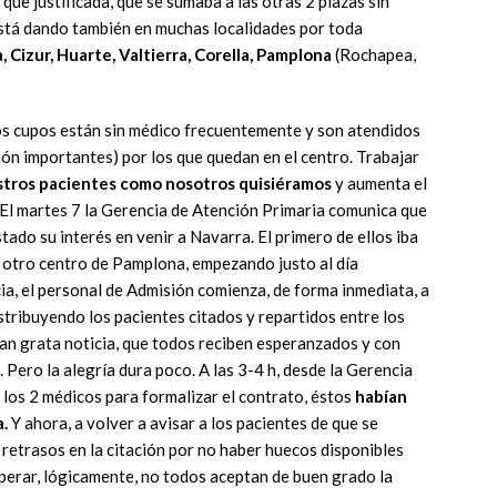
que justificada, que se sumaba a las otras 2 plazas sin
stá dando también en muchas localidades por toda
a, Cizur, Huarte, Valtierra, Corella, Pamplona
(Rochapea,
ios cupos están sin médico frecuentemente y son atendidos
ión importantes) por los que quedan en el centro. Trabajar
stros pacientes como nosotros quisiéramos
y aumenta el
 El martes 7 la Gerencia de Atención Primaria comunica que
ado su interés en venir a Navarra. El primero de ellos iba
a otro centro de Pamplona, empezando justo al día
cia, el personal de Admisión comienza, de forma inmediata, a
stribuyendo los pacientes citados y repartidos entre los
tan grata noticia, que todos reciben esperanzados y con
a. Pero la alegría dura poco. A las 3-4 h, desde la Gerencia
n los 2 médicos para formalizar el contrato, éstos
habían
.
Y ahora, a volver a avisar a los pacientes de que se
s retrasos en la citación por no haber huecos disponibles
perar, lógicamente, no todos aceptan de buen grado la