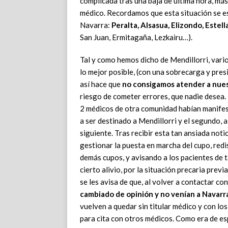
complicada tras una baja de última hora, más 
médico. Recordamos que esta situación se e
Navarra:
Peralta, Alsasua, Elizondo, Estell
San Juan, Ermitagaña, Lezkairu…).
Tal y como hemos dicho de Mendillorri, var
lo mejor posible, (con una sobrecarga y pres
así hace que
no consigamos atender a nue
riesgo de cometer errores, que nadie desea.
2 médicos de otra comunidad habían manifest
a ser destinado a Mendillorri y el segundo, 
siguiente. Tras recibir esta tan ansiada noti
gestionar la puesta en marcha del cupo, redi
demás cupos, y avisando a los pacientes de 
cierto alivio, por la situación precaria previ
se les avisa de que, al volver a contactar co
cambiado de opinión y no venían a Navarra
vuelven a quedar sin titular médico y con lo
para cita con otros médicos. Como era de es