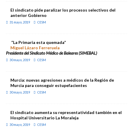
El sindicato pide paralizar los procesos selectivos del
anterior Gobierno
31 mayo, 2019
CESM
“La Primaria esta quemada”
Miguel Lázaro Ferreruela
Presidente del Sindicato Médico de Baleares (SIMEBAL)
30 mayo, 2019
CESM
Murcia: nuevas agresiones a médicos de la Región de
Murcia para conseguir estupefacientes
30 mayo, 2019
CESM
El sindicato aumenta su representatividad también en el
Hospital Universitario La Moraleja
30 mayo, 2019
CESM