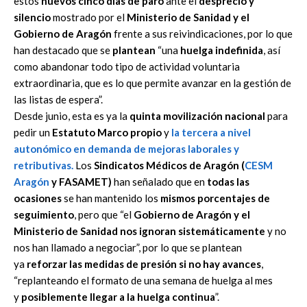
estos
nuevos cinco días de paro
ante el
desprecio y
silencio
mostrado por el
Ministerio de Sanidad y el
Gobierno de Aragón
frente a sus reivindicaciones, por lo que
han destacado que se
plantean
“una
huelga indefinida
, así
como abandonar todo tipo de actividad voluntaria
extraordinaria, que es lo que permite avanzar en la gestión de
las listas de espera”.
Desde junio, esta es ya la
quinta movilización nacional
para
pedir un
Estatuto Marco propio
y
la
tercera
a
nivel
autonómico
en demanda de
mejoras
laborales y
retributivas
.
Los
Sindicatos Médicos de Aragón
(
CESM
Aragón
y FASAMET)
han señalado que en
todas las
ocasiones
se han mantenido los
mismos porcentajes de
seguimiento
, pero que “el
Gobierno de Aragón y el
Ministerio de Sanidad nos ignoran sistemáticamente
y no
nos han llamado a negociar”, por lo que se plantean
ya
reforzar las medidas de presión si no hay avances
,
“replanteando el formato de una semana de huelga al mes
y
posiblemente llegar a la huelga continua
”.