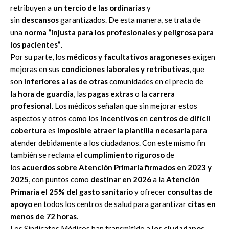
retribuyen a
un tercio de las ordinarias
y
sin
descansos
garantizados. De esta manera, se trata de
una
norma “injusta para los profesionales y peligrosa para
los pacientes”
.
Por su parte, los
médicos y facultativos aragoneses
exigen
mejoras en sus
condiciones laborales y retributivas
, que
son
inferiores a las de otras
comunidades en el precio de
la
hora de guardia
, las
pagas extras
o la
carrera
profesional
. Los médicos señalan que sin mejorar estos
aspectos y otros como los
incentivos
en
centros de difícil
cobertura
es
imposible atraer la plantilla necesaria
para
atender debidamente a los ciudadanos. Con este mismo fin
también se reclama el
cumplimiento riguroso
de
los
acuerdos sobre Atención Primaria firmados en 2023 y
2025
, con puntos como
destinar en 2026
a la
Atención
Primaria el 25% del gasto sanitario
y ofrecer
consultas de
apoyo
en todos los centros de salud para garantizar
citas en
menos de 72 horas
.
Los Sindicatos Médicos han transmitido a
los ciudadanos
,