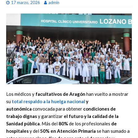
17 marzo, 2026
admin
Los médicos y
facultativos de Aragón
han vuelto a mostrar
su
total respaldo
a la
huelga nacional
y
autonómica
convocada para obtener
condiciones de
trabajo dignas
y garantizar
el futuro y la calidad de la
Sanidad pública
. Más del
80%
de los profesionales
de
hospitales
y del
50% en Atención Primaria
se han sumado a