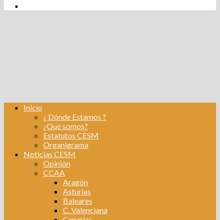
tw
fb
Instagram
Linkedin
Inicio
¿ Dónde Estamos ?
¿Qué somos?
Estatutos CESM
Organigrama
Noticias CESM
Opinión
CCAA
Aragón
Asturias
Baleares
C. Valenciana
Canarias