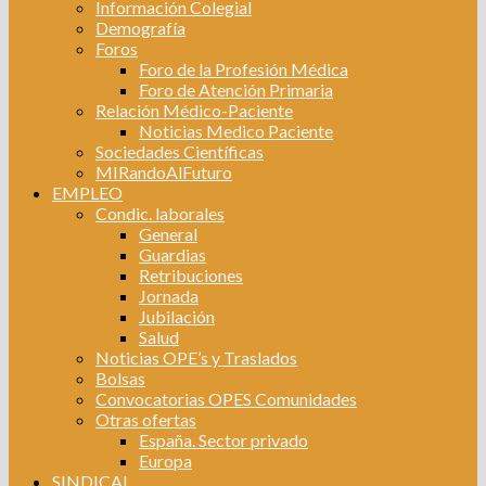
Información Colegial
Demografía
Foros
Foro de la Profesión Médica
Foro de Atención Primaria
Relación Médico-Paciente
Noticias Medico Paciente
Sociedades Científicas
MIRandoAlFuturo
EMPLEO
Condic. laborales
General
Guardias
Retribuciones
Jornada
Jubilación
Salud
Noticias OPE’s y Traslados
Bolsas
Convocatorias OPES Comunidades
Otras ofertas
España. Sector privado
Europa
SINDICAL