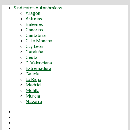
Sindicatos Autonómicos
Aragón
Asturias
Baleares
Canarias
Cantabria
C. La Mancha
C. y León
Cataluña
Ceuta
C. Valenciana
Extremadura
Galicia
La Rioja
Madrid
Melilla
Murcia
Navarra
Youtube