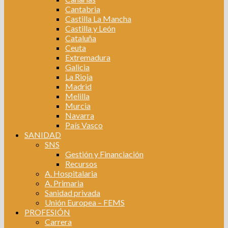
Cantabria
Castilla La Mancha
Castilla y León
Cataluña
Ceuta
Extremadura
Galicia
La Rioja
Madrid
Melilla
Murcia
Navarra
País Vasco
SANIDAD
SNS
Gestión y Financiación
Recursos
A. Hospitalaria
A. Primaria
Sanidad privada
Unión Europea – FEMS
PROFESIÓN
Carrera