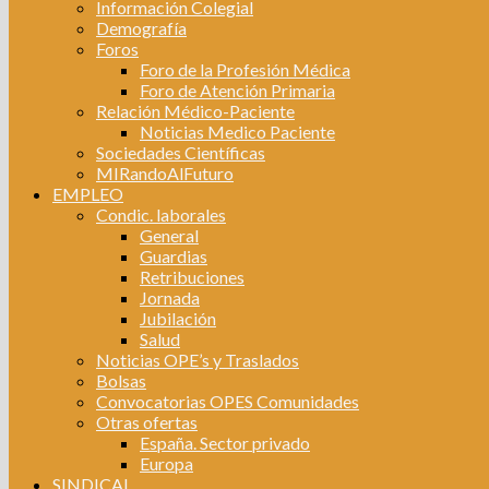
Información Colegial
Demografía
Foros
Foro de la Profesión Médica
Foro de Atención Primaria
Relación Médico-Paciente
Noticias Medico Paciente
Sociedades Científicas
MIRandoAlFuturo
EMPLEO
Condic. laborales
General
Guardias
Retribuciones
Jornada
Jubilación
Salud
Noticias OPE’s y Traslados
Bolsas
Convocatorias OPES Comunidades
Otras ofertas
España. Sector privado
Europa
SINDICAL