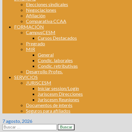
Elecciones sindicales
Negociaciones
Afiliación
Comparativa CCAA
FORMACIÓN
CampusCESM
Cursos Destacados
Pregrado
MIR
General
Condic. laborales
Condic. retributivas
Desarrollo Profes.
SERVICIOS
JURISCESM
Iniciar session/Login
Juriscesm Direcciones
Juriscesm Reuniones
Documentos de interés
Seguros para afiliados
7 agosto, 2026
Buscar: