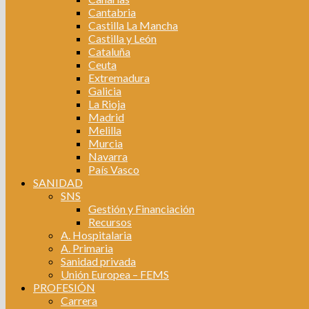
Cantabria
Castilla La Mancha
Castilla y León
Cataluña
Ceuta
Extremadura
Galicia
La Rioja
Madrid
Melilla
Murcia
Navarra
País Vasco
SANIDAD
SNS
Gestión y Financiación
Recursos
A. Hospitalaria
A. Primaria
Sanidad privada
Unión Europea – FEMS
PROFESIÓN
Carrera