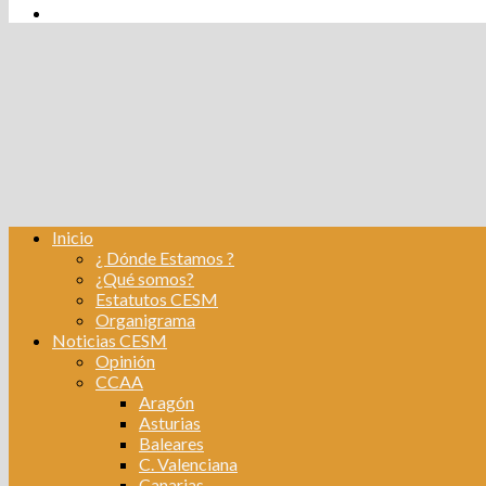
tw
fb
Instagram
Linkedin
Inicio
¿ Dónde Estamos ?
¿Qué somos?
Estatutos CESM
Organigrama
Noticias CESM
Opinión
CCAA
Aragón
Asturias
Baleares
C. Valenciana
Canarias