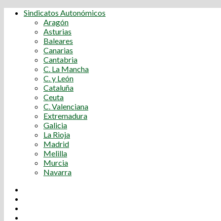
Sindicatos Autonómicos
Aragón
Asturias
Baleares
Canarias
Cantabria
C. La Mancha
C. y León
Cataluña
Ceuta
C. Valenciana
Extremadura
Galicia
La Rioja
Madrid
Melilla
Murcia
Navarra
Youtube