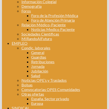
Información Colegial
Demografía
Foros
Foro de la Profesión Médica
Foro de Atención Primaria
Relación Médico-Paciente
Noticias Medico Paciente
Sociedades Científicas
MIRandoAlFuturo
EMPLEO
Condic. laborales
General
Guardias
Retribuciones
Jornada
Jubilación
Salud
Noticias OPE’s y Traslados
Bolsas
Convocatorias OPES Comunidades
Otras ofertas
España. Sector privado
Europa
SINDICAL