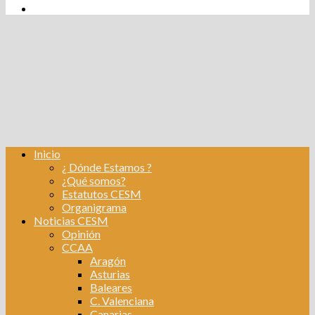
tw
fb
Instagram
Linkedin
Inicio
¿ Dónde Estamos ?
¿Qué somos?
Estatutos CESM
Organigrama
Noticias CESM
Opinión
CCAA
Aragón
Asturias
Baleares
C. Valenciana
Canarias