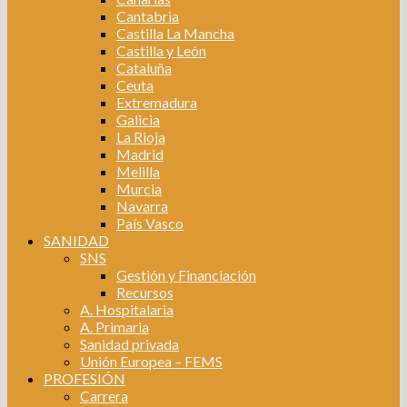
Cantabria
Castilla La Mancha
Castilla y León
Cataluña
Ceuta
Extremadura
Galicia
La Rioja
Madrid
Melilla
Murcia
Navarra
País Vasco
SANIDAD
SNS
Gestión y Financiación
Recursos
A. Hospitalaria
A. Primaria
Sanidad privada
Unión Europea – FEMS
PROFESIÓN
Carrera