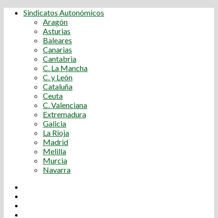
Sindicatos Autonómicos
Aragón
Asturias
Baleares
Canarias
Cantabria
C. La Mancha
C. y León
Cataluña
Ceuta
C. Valenciana
Extremadura
Galicia
La Rioja
Madrid
Melilla
Murcia
Navarra
Youtube