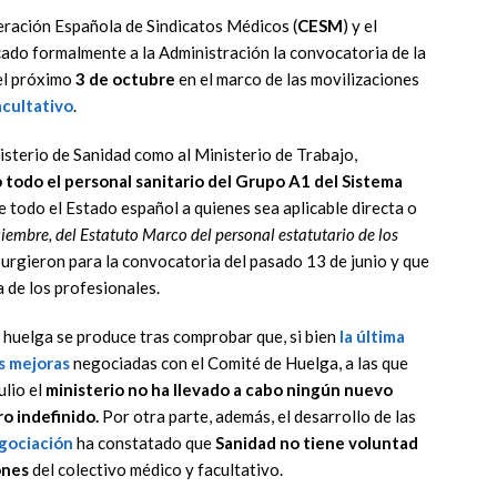
ración Española de Sindicatos Médicos (
CESM
) y el
cado formalmente a la Administración la convocatoria de la
el próximo
3 de octubre
en el marco de las movilizaciones
acultativo
.
nisterio de Sanidad como al Ministerio de Trabajo,
todo el personal sanitario del Grupo A1 del Sistema
de todo el Estado español a quienes sea aplicable directa o
embre, del Estatuto Marco del personal estatutario de los
surgieron para la convocatoria del pasado 13 de junio y que
 de los profesionales.
 huelga se produce tras comprobar que, si bien
la última
s mejoras
negociadas con el Comité de Huelga, a las que
ulio el
ministerio no ha llevado a cabo ningún nuevo
o indefinido.
Por otra parte, además, el desarrollo de las
gociación
ha constatado que
Sanidad no tiene voluntad
ones
del colectivo médico y facultativo.