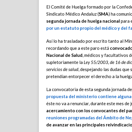
El Comité de Huelga formado por la Confede
Sindicato Médico Andaluz (
SMA
) ha comuni
segunda jornada de huelga nacional
para 
por un estatuto propio del médico y del f
Así lo ha trasladado por escrito tanto al Mi
recordando que a este paro está
convocado 
Nacional de Salud
, médicos y facultativos 
supletoriamente la
Ley 55/2003, de 16 de dici
servicios de salud
, despejando las dudas que 
pretendían entorpecer el derecho a la huelga
La convocatoria de esta segunda jornada de
propuesta del ministerio contiene alguna
éste no va a renunciar, durante este mes de j
acercamiento con los convocantes del par
reuniones programadas del Ámbito de Ne
de avanzar en las principales reivindicaci