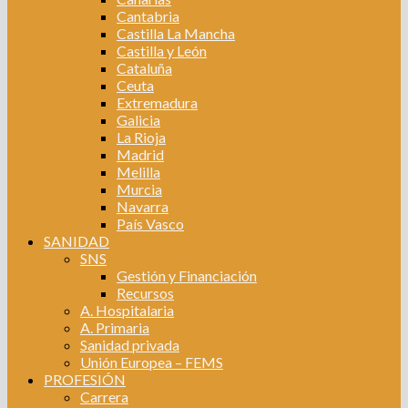
Cantabria
Castilla La Mancha
Castilla y León
Cataluña
Ceuta
Extremadura
Galicia
La Rioja
Madrid
Melilla
Murcia
Navarra
País Vasco
SANIDAD
SNS
Gestión y Financiación
Recursos
A. Hospitalaria
A. Primaria
Sanidad privada
Unión Europea – FEMS
PROFESIÓN
Carrera