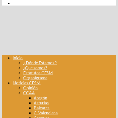
tw
fb
Instagram
Linkedin
Inicio
¿ Dónde Estamos ?
¿Qué somos?
Estatutos CESM
Organigrama
Noticias CESM
Opinión
CCAA
Aragón
Asturias
Baleares
C. Valenciana
Canarias