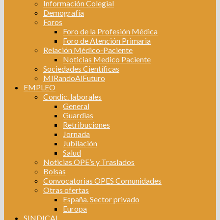
Información Colegial
Demografía
Foros
Foro de la Profesión Médica
Foro de Atención Primaria
Relación Médico-Paciente
Noticias Medico Paciente
Sociedades Científicas
MIRandoAlFuturo
EMPLEO
Condic. laborales
General
Guardias
Retribuciones
Jornada
Jubilación
Salud
Noticias OPE’s y Traslados
Bolsas
Convocatorias OPES Comunidades
Otras ofertas
España. Sector privado
Europa
SINDICAL