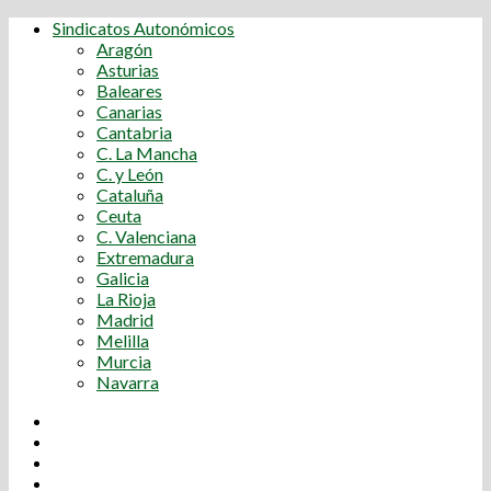
Sindicatos Autonómicos
Aragón
Asturias
Baleares
Canarias
Cantabria
C. La Mancha
C. y León
Cataluña
Ceuta
C. Valenciana
Extremadura
Galicia
La Rioja
Madrid
Melilla
Murcia
Navarra
Youtube