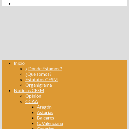
tw
fb
Instagram
Linkedin
Inicio
¿ Dónde Estamos ?
¿Qué somos?
Estatutos CESM
Organigrama
Noticias CESM
Opinión
CCAA
Aragón
Asturias
Baleares
C. Valenciana
Canarias