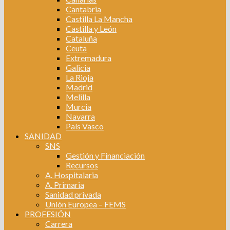
Cantabria
Castilla La Mancha
Castilla y León
Cataluña
Ceuta
Extremadura
Galicia
La Rioja
Madrid
Melilla
Murcia
Navarra
País Vasco
SANIDAD
SNS
Gestión y Financiación
Recursos
A. Hospitalaria
A. Primaria
Sanidad privada
Unión Europea – FEMS
PROFESIÓN
Carrera