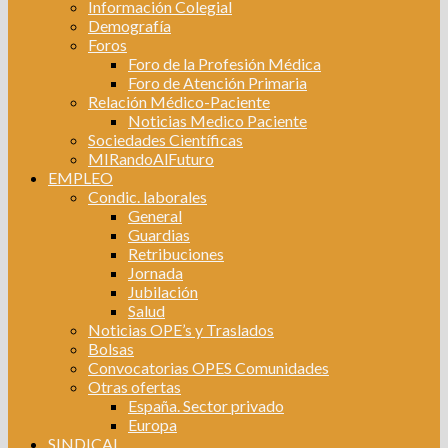
Información Colegial
Demografía
Foros
Foro de la Profesión Médica
Foro de Atención Primaria
Relación Médico-Paciente
Noticias Medico Paciente
Sociedades Científicas
MIRandoAlFuturo
EMPLEO
Condic. laborales
General
Guardias
Retribuciones
Jornada
Jubilación
Salud
Noticias OPE’s y Traslados
Bolsas
Convocatorias OPES Comunidades
Otras ofertas
España. Sector privado
Europa
SINDICAL