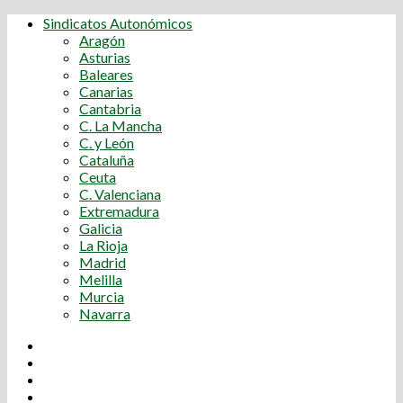
Sindicatos Autonómicos
Aragón
Asturias
Baleares
Canarias
Cantabria
C. La Mancha
C. y León
Cataluña
Ceuta
C. Valenciana
Extremadura
Galicia
La Rioja
Madrid
Melilla
Murcia
Navarra
Youtube