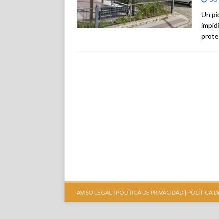
Un piq
impid
prote
AVISO LEGAL |
POLÍTICA DE PRIVACIDAD |
POLÍTICA D