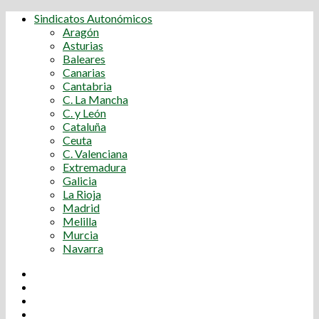
Sindicatos Autonómicos
Aragón
Asturias
Baleares
Canarias
Cantabria
C. La Mancha
C. y León
Cataluña
Ceuta
C. Valenciana
Extremadura
Galicia
La Rioja
Madrid
Melilla
Murcia
Navarra
Youtube