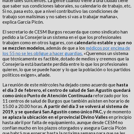
materiales suficientes. La gente cuando viene a una ciudad tiene
que saber sus condiciones laborales, su calendario de trabajo, etc.
Si no, pasa esto, que a nivel contributivo las condiciones de
trabajo son malísimas y no sabes si vas a trabajar mañana»,
explica García Picón.
El secretario de CESM Burgos recuerda que como sindicato han
pedido a la Consejería un sistema en el que los profesionales
trabajen como en otros lugares, con
calendario estable y que no
se mezclen modelos,
además de que a los
médicos por encima de
los 55 no se les obligue a hacer guardias.
«Queremos un sistema
que técnicamente es factible, dotado de medios y creemos que la
Consejería está bastante perdida entre lo que los profesionales
quieren, lo que se puede hacer y lo que la población o los partidos
políticos exigen», añade.
La reunión de este miércoles ha dejado como acuerdo que
hasta
el día 3 de febrero, el centro de salud de San Agustín quedará
como único Punto de Atención Continuada
reforzado por los
11 centros de salud de Burgos que también asisten en horario de
15.00 a 20.00 horas.
A partir del día 3 se volverá al sistema de
2019, y se quedará San Agustín como único PAC,
y de momento
se aplaza la ubicación en el provincial Divino Valles
en principio
hasta abril por falta de equipamiento, aunque desde CESM no
confían mucho en los plazos otorgados y asegura García Picón
que habrá que esperar hasta la próxima semana para que se les