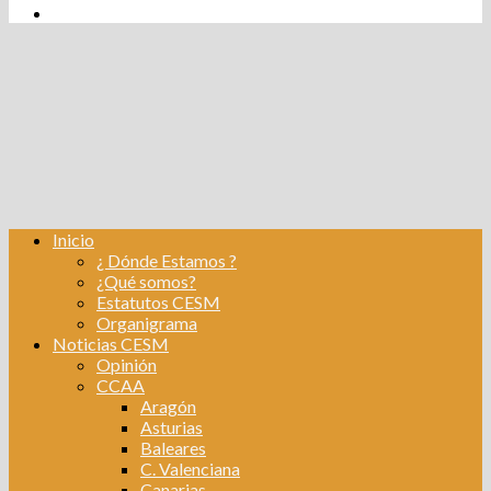
tw
fb
Instagram
Linkedin
Inicio
¿ Dónde Estamos ?
¿Qué somos?
Estatutos CESM
Organigrama
Noticias CESM
Opinión
CCAA
Aragón
Asturias
Baleares
C. Valenciana
Canarias