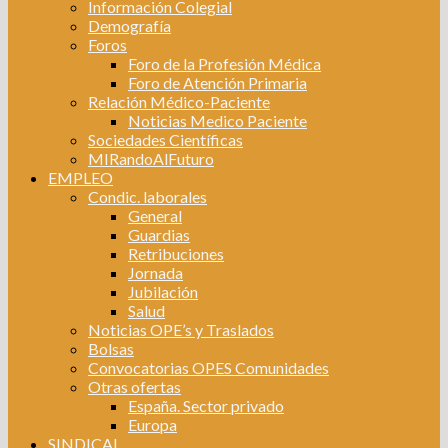
Información Colegial
Demografía
Foros
Foro de la Profesión Médica
Foro de Atención Primaria
Relación Médico-Paciente
Noticias Medico Paciente
Sociedades Científicas
MIRandoAlFuturo
EMPLEO
Condic. laborales
General
Guardias
Retribuciones
Jornada
Jubilación
Salud
Noticias OPE’s y Traslados
Bolsas
Convocatorias OPES Comunidades
Otras ofertas
España. Sector privado
Europa
SINDICAL