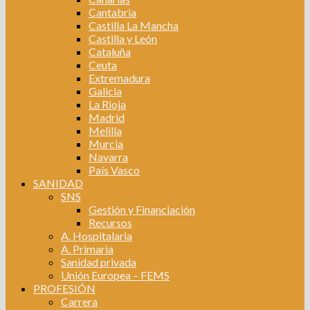
Cantabria
Castilla La Mancha
Castilla y León
Cataluña
Ceuta
Extremadura
Galicia
La Rioja
Madrid
Melilla
Murcia
Navarra
País Vasco
SANIDAD
SNS
Gestión y Financiación
Recursos
A. Hospitalaria
A. Primaria
Sanidad privada
Unión Europea – FEMS
PROFESIÓN
Carrera