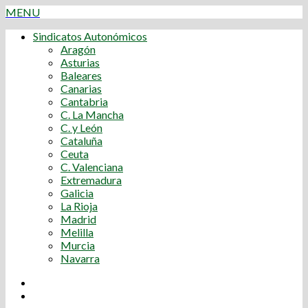
MENU
Sindicatos Autonómicos
Aragón
Asturias
Baleares
Canarias
Cantabria
C. La Mancha
C. y León
Cataluña
Ceuta
C. Valenciana
Extremadura
Galicia
La Rioja
Madrid
Melilla
Murcia
Navarra
Youtube