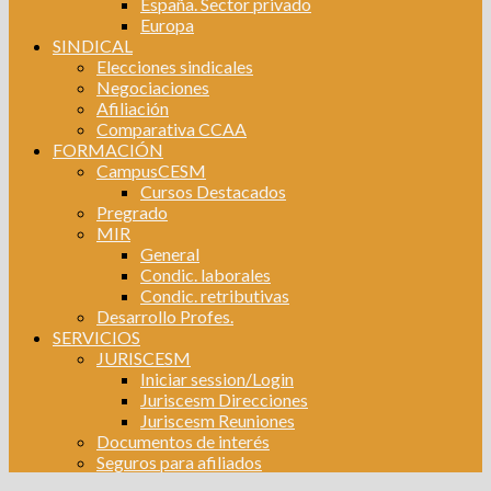
España. Sector privado
Europa
SINDICAL
Elecciones sindicales
Negociaciones
Afiliación
Comparativa CCAA
FORMACIÓN
CampusCESM
Cursos Destacados
Pregrado
MIR
General
Condic. laborales
Condic. retributivas
Desarrollo Profes.
SERVICIOS
JURISCESM
Iniciar session/Login
Juriscesm Direcciones
Juriscesm Reuniones
Documentos de interés
Seguros para afiliados