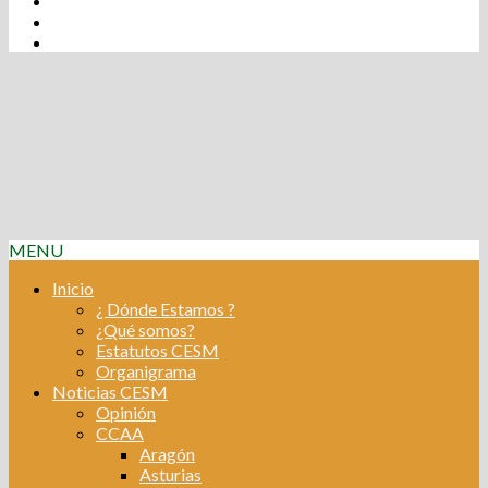
tw
fb
Instagram
Linkedin
MENU
Inicio
¿ Dónde Estamos ?
¿Qué somos?
Estatutos CESM
Organigrama
Noticias CESM
Opinión
CCAA
Aragón
Asturias