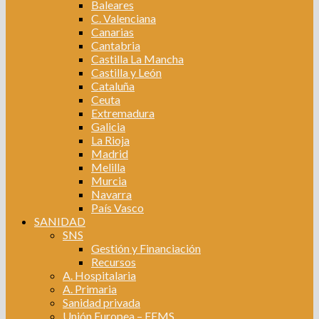
Baleares
C. Valenciana
Canarias
Cantabria
Castilla La Mancha
Castilla y León
Cataluña
Ceuta
Extremadura
Galicia
La Rioja
Madrid
Melilla
Murcia
Navarra
País Vasco
SANIDAD
SNS
Gestión y Financiación
Recursos
A. Hospitalaria
A. Primaria
Sanidad privada
Unión Europea – FEMS