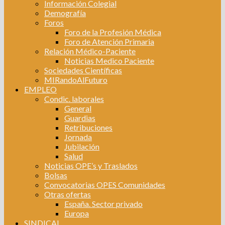
Información Colegial
Demografía
Foros
Foro de la Profesión Médica
Foro de Atención Primaria
Relación Médico-Paciente
Noticias Medico Paciente
Sociedades Científicas
MIRandoAlFuturo
EMPLEO
Condic. laborales
General
Guardias
Retribuciones
Jornada
Jubilación
Salud
Noticias OPE’s y Traslados
Bolsas
Convocatorias OPES Comunidades
Otras ofertas
España. Sector privado
Europa
SINDICAL