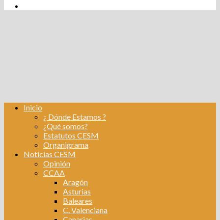
tw
fb
Instagram
Linkedin
Inicio
¿ Dónde Estamos ?
¿Qué somos?
Estatutos CESM
Organigrama
Noticias CESM
Opinión
CCAA
Aragón
Asturias
Baleares
C. Valenciana
Canarias