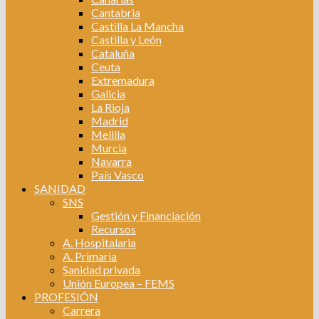
Cantabria
Castilla La Mancha
Castilla y León
Cataluña
Ceuta
Extremadura
Galicia
La Rioja
Madrid
Melilla
Murcia
Navarra
País Vasco
SANIDAD
SNS
Gestión y Financiación
Recursos
A. Hospitalaria
A. Primaria
Sanidad privada
Unión Europea – FEMS
PROFESIÓN
Carrera