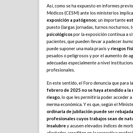
Así, como se ha expuesto en informes previ
Médicos (CESM) ante los ministerios implica
exposición a patógenos
; un importante
est
puesto (largas jornadas, turnos nocturnos, t
psicológicos
por la exposición continua a si
pacientes, que pueden llevar a padecer
burn
puede suponer una mala praxis y
riesgos fís
pesados o peligrosos y por el aumento de ag
adecuadas especialmente a nivel instituciona
profesionales.
En este sentido, el Foro denuncia que para l
febrero de 2025
no se haya atendido a la
riesgo
, lo que les permitiría poder acceder 
merma económica. Y es que, según el Ministe
ordinaria de jubilación puede ser rebajad
profesionales cuyos trabajos sean de nat
insalubre
y acusen elevados índices de morb
afectados acrediten en la respectiva profesi