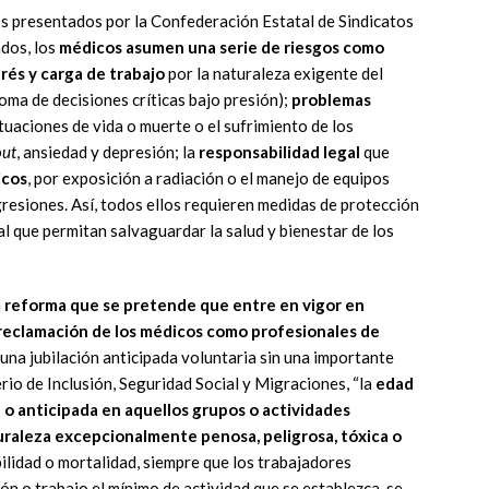
os presentados por la Confederación Estatal de Sindicatos
dos, los
médicos asumen una serie de riesgos como
rés y carga de trabajo
por la naturaleza exigente del
oma de decisiones críticas bajo presión);
problemas
tuaciones de vida o muerte o el sufrimiento de los
out
, ansiedad y depresión; la
responsabilidad legal
que
icos
, por exposición a radiación o el manejo de equipos
resiones. Así, todos ellos requieren medidas de protección
l que permitan salvaguardar la salud y bienestar de los
a
reforma que se pretende que entre en vigor en
 reclamación de los médicos como profesionales de
a una jubilación anticipada voluntaria sin una importante
rio de Inclusión, Seguridad Social y Migraciones, “la
edad
a o anticipada en aquellos grupos o actividades
uraleza excepcionalmente penosa, peligrosa, tóxica o
ilidad o mortalidad, siempre que los trabajadores
ón o trabajo el mínimo de actividad que se establezca, se