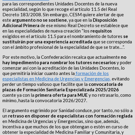
para las correspondientes Unidades Docentes de la nueva
especialidad, según lo que recoge el artículo 11.5 del Real
Decreto 183/2008. Sin embargo, CESM quiere alertar de que
este
argumento no se sostiene
, ya que en la
Disposición
Adicional Primera
de ese mismo Real Decreto se establece que
en las especialidades de nueva creación “los
requisitos
exigidos
en el artículo 11.5 para el nombramiento de tutores
se
sustituirán por una experiencia acreditada
que se corresponda
con el ámbito profesional de la especialidad de que se trate…”.
Por este motivo, la Confederación recalca que actualmente
no
hay impedimento para nombrar los tutores necesarios
y poder
comenzar así con la acreditación de las Unidades Docentes, lo
que permitiría iniciar cuanto antes la
formación de los
especialistas en Medicina de Urgencias y
Emergencias,
evitando
perder un tiempo valioso que facilite que la
convocatoria de
plazas de Formación Sanitaria Especializada 2025/2026
cuente ya con la
primera oferta
para MUE
y no retrasarlo, como
mínimo, hasta la convocatoria 2026/2027.
El argumento esgrimido por Sanidad conduce, por tanto, no sólo a
un
retraso en disponer de especialistas con formación reglada
en Medicina de Urgencias y Emergencias, sino que, además,
incentiva a que muchos de los que obtengan o estén en curso de
obtener la especialidad de Medicina Familiar y Comunitaria, y