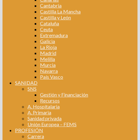
Cantabria
Castilla La Mancha
Castilla y León
Cataluña
Ceuta
Extremadura
Galicia
La Rioja
Madrid
Melilla
Murcia
Navarra
País Vasco
SANIDAD
SNS
Gestión y Financiación
Recursos
A. Hospitalaria
A. Primaria
Sanidad privada
Unión Europea – FEMS
PROFESIÓN
Carrera