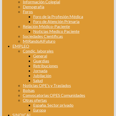
Información Colegial
Demografía
Foros
Foro de la Profesión Médica
Foro de Atención Primaria
Relación Médico-Paciente
Noticias Medico Paciente
Sociedades Científicas
MIRandoAlFuturo
EMPLEO
Condic. laborales
General
Guardias
Retribuciones
Jornada
Jubilación
Salud
Noticias OPE’s y Traslados
Bolsas
Convocatorias OPES Comunidades
Otras ofertas
España. Sector privado
Europa
SINDICAL