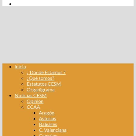
tw
fb
Instagram
Linkedin
Inicio
¿ Dónde Estamos ?
¿Qué somos?
Estatutos CESM
Organigrama
Noticias CESM
Opinión
CCAA
Aragón
Asturias
Baleares
C. Valenciana
Canarias