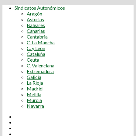
Sindicatos Autonómicos
Aragón
Asturias
Baleares
Canarias
Cantabria
C. La Mancha
C. y León
Cataluña
Ceuta
C. Valenciana
Extremadura
Galicia
La Rioja
Madrid
Melilla
Murcia
Navarra
Youtube