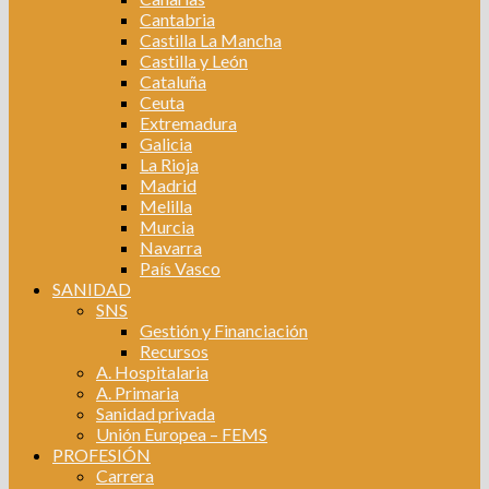
Cantabria
Castilla La Mancha
Castilla y León
Cataluña
Ceuta
Extremadura
Galicia
La Rioja
Madrid
Melilla
Murcia
Navarra
País Vasco
SANIDAD
SNS
Gestión y Financiación
Recursos
A. Hospitalaria
A. Primaria
Sanidad privada
Unión Europea – FEMS
PROFESIÓN
Carrera