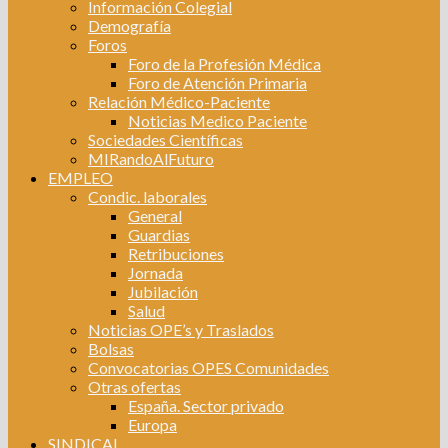
Información Colegial
Demografía
Foros
Foro de la Profesión Médica
Foro de Atención Primaria
Relación Médico-Paciente
Noticias Medico Paciente
Sociedades Científicas
MIRandoAlFuturo
EMPLEO
Condic. laborales
General
Guardias
Retribuciones
Jornada
Jubilación
Salud
Noticias OPE’s y Traslados
Bolsas
Convocatorias OPES Comunidades
Otras ofertas
España. Sector privado
Europa
SINDICAL