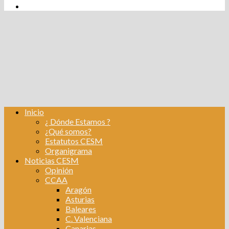
tw
fb
Instagram
Linkedin
Inicio
¿ Dónde Estamos ?
¿Qué somos?
Estatutos CESM
Organigrama
Noticias CESM
Opinión
CCAA
Aragón
Asturias
Baleares
C. Valenciana
Canarias