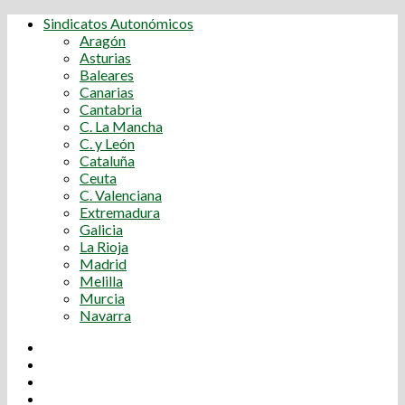
Sindicatos Autonómicos
Aragón
Asturias
Baleares
Canarias
Cantabria
C. La Mancha
C. y León
Cataluña
Ceuta
C. Valenciana
Extremadura
Galicia
La Rioja
Madrid
Melilla
Murcia
Navarra
Youtube