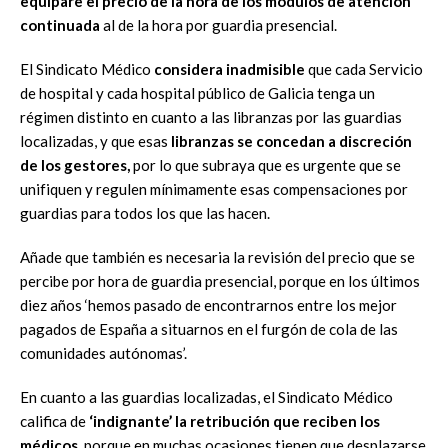
equipare el precio de la hora de los
módulos de atención
continuada
al de la hora por guardia presencial
.
El Sindicato Médico
considera
in
admisible
que cada
S
ervicio
de
hospital
y
cada hospital público de Galicia tenga un
régimen distinto en cuanto a las
libranzas
por
las guardias
localizadas,
y que esas
libranzas se concedan a
discreción
de
los gestores
,
por lo que subraya que es urgente que se
unif
iquen y regulen
mínimamente
esas compensaciones por
guardias para
todos los que las hacen.
Añade que también es necesaria la revisión del precio que se
percibe por
hora de guardia
presencial
,
porque en los últimos
diez años ‘hemos pasado
de encontrarnos en
tre los mejor
pagados de España a situarnos en el furgón
de cola de las
comunidades autónomas’.
En cuanto a las guardias localizadas,
el Sindicato Médico
califica de
‘indignante’ la retribución que reciben los
médicos,
porque en
mu
chas
ocasiones tienen que desplazarse