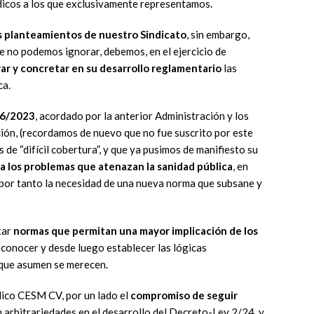
icos a los que exclusivamente representamos.
s planteamientos de nuestro Sindicato
, sin embargo,
e no podemos ignorar, debemos, en el ejercicio de
ar y concretar en su desarrollo reglamentario
las
ca.
 6/2023
, acordado por la anterior Administración y los
ión, (recordamos de nuevo que no fue suscrito por este
s de “difícil cobertura”, y que ya pusimos de manifiesto su
 a los problemas que atenazan la sanidad pública
, en
y por tanto la necesidad de una nueva norma que subsane y
tar
normas que permitan una mayor implicación de los
econocer y desde luego establecer las lógicas
 que asumen se merecen.
dico CESM CV, por un lado el
compromiso de seguir
 arbitrariedades en el desarrollo del Decreto-Ley 2/24, y