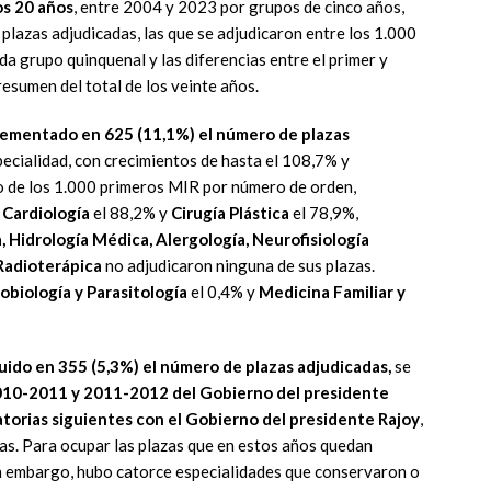
os 20 años
, entre 2004 y 2023 por grupos de cinco años,
 plazas adjudicadas, las que se adjudicaron entre los 1.000
da grupo quinquenal y las diferencias entre el primer y
 resumen del total de los veinte años.
rementado en 625 (11,1%) el número de plazas
ecialidad, con crecimientos de hasta el 108,7% y
o de los 1.000 primeros MIR por número de orden,
,
Cardiología
el 88,2% y
Cirugía Plástica
el 78,9%,
, Hidrología Médica, Alergología, Neurofisiología
 Radioterápica
no adjudicaron ninguna de sus plazas.
obiología y Parasitología
el 0,4% y
Medicina Familiar y
uido en 355 (5,3%) el número de plazas adjudicadas,
se
2010-2011 y 2011-2012 del Gobierno del presidente
torias siguientes con el Gobierno del presidente Rajoy
,
tas. Para ocupar las plazas que en estos años quedan
in embargo, hubo catorce especialidades que conservaron o