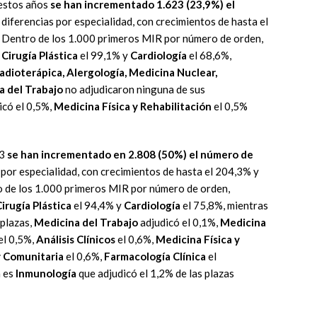
 estos años
se han incrementado 1.623 (23,9%) el
diferencias por especialidad, con crecimientos de hasta el
. Dentro de los 1.000 primeros MIR por número de orden,
,
Cirugía Plástica
el 99,1% y
Cardiología
el 68,6%,
Radioterápica, Alergología, Medicina Nuclear,
a del Trabajo
no adjudicaron ninguna de sus
icó el 0,5%,
Medicina Física y Rehabilitación
el 0,5%
23
se han incrementado en 2.808 (50%) el número de
por especialidad, con crecimientos de hasta el 204,3% y
o de los 1.000 primeros MIR por número de orden,
irugía Plástica
el 94,4% y
Cardiología
el 75,8%, mientras
 plazas,
Medicina del Trabajo
adjudicó el 0,1%,
Medicina
el 0,5%,
Análisis Clínicos
el 0,6%,
Medicina Física y
y Comunitaria
el 0,6%,
Farmacología Clínica
el
a es
Inmunología
que adjudicó el 1,2% de las plazas