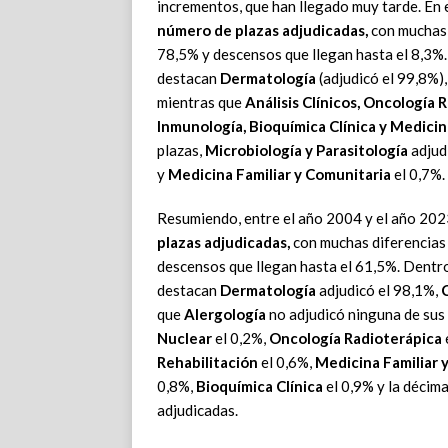
incrementos, que han llegado muy tarde. En
número de plazas adjudicadas,
con muchas 
78,5% y descensos que llegan hasta el 8,3%
destacan
Dermatología
(adjudicó el 99,8%)
mientras que
Análisis Clínicos, Oncología 
Inmunología, Bioquímica Clínica y Medicin
plazas,
Microbiología
y Parasitología
adjud
y
Medicina Familiar y Comunitaria
el 0,7%.
Resumiendo, entre el año 2004 y el año 20
plazas adjudicadas,
con muchas diferencias 
descensos que llegan hasta el 61,5%. Dentr
destacan
Dermatología
adjudicó el 98,1%,
C
que
Alergología
no adjudicó ninguna de sus
Nuclear
el 0,2%,
Oncología Radioterápica
Rehabilitación
el 0,6%,
Medicina Familiar 
0,8%,
Bioquímica Clínica
el 0,9% y la décim
adjudicadas.