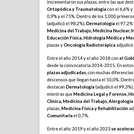
incrementaron sus plazas, entre las que des
Ortopédica y Traumatología
con el 6,6% y
0,9% y el 75%. Dentro de los 1.000 primer
(adjudicó el 98,2%),
Dermatología
el 97,2%
Medicina del Trabajo, Medicina Nuclear, I
Educación Física, Hidrología Médica y Me
plazas y
Oncología Radioterápica
adjudicó 
Entre el año 2014 y el año 2018 con
el Gob
desde la convocatoria 2014-2015. En esto
plazas adjudicadas,
con muchas diferencias 
descensos que llegan hasta el 50,0%. Dentr
destacan
Dermatología
(adjudicó el 99,3%)
mientras que
Medicina Legal y Forense, Hi
Clínica, Medicina del Trabajo, Alergologí
plazas,
Medicina Física y Rehabilitación
ad
Comunitaria
el 0,7%.
Entre el año 2019 y el año 2023
se acelera