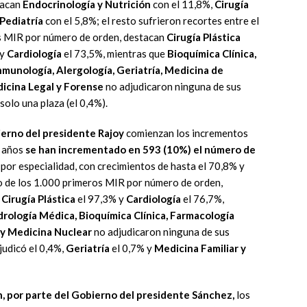
tacan
Endocrinología y Nutrición
con el 11,8%,
Cirugía
Pediatría
con el 5,8%; el resto sufrieron recortes entre el
os MIR por número de orden, destacan
Cirugía Plástica
 y
Cardiología
el 73,5%, mientras que
Bioquímica Clínica,
nmunología, Alergología, Geriatría, Medicina de
dicina Legal y Forense
no adjudicaron ninguna de sus
solo una plaza (el 0,4%).
ierno del presidente Rajoy
comienzan los incrementos
s años
se han incrementado en 593 (10%) el número de
por especialidad, con crecimientos de hasta el 70,8% y
o de los 1.000 primeros MIR por número de orden,
,
Cirugía Plástica
el 97,3% y
Cardiología
el 76,7%,
drología Médica, Bioquímica Clínica, Farmacología
a y Medicina Nuclear
no adjudicaron ninguna de sus
judicó el 0,4%,
Geriatría
el 0,7% y
Medicina Familiar y
n, por parte del Gobierno del presidente Sánchez,
los