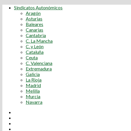
Sindicatos Autonómicos
Aragón
Asturias
Baleares
Canarias
Cantabria
C. La Mancha
C. y León
Cataluña
Ceuta
C. Valenciana
Extremadura
Galicia
La Rioja
Madrid
Melilla
Murcia
Navarra
Youtube