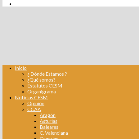
tw
fb
Instagram
Linkedin
Inicio
¿ Dónde Estamos ?
¿Qué somos?
Estatutos CESM
Organigrama
Noticias CESM
Opinión
CCAA
Aragón
Asturias
Baleares
C. Valenciana
Canarias