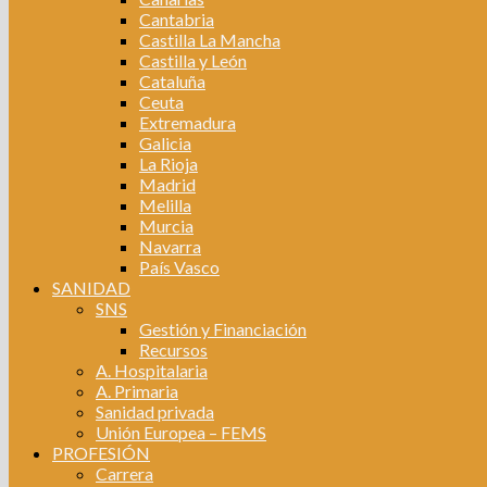
Cantabria
Castilla La Mancha
Castilla y León
Cataluña
Ceuta
Extremadura
Galicia
La Rioja
Madrid
Melilla
Murcia
Navarra
País Vasco
SANIDAD
SNS
Gestión y Financiación
Recursos
A. Hospitalaria
A. Primaria
Sanidad privada
Unión Europea – FEMS
PROFESIÓN
Carrera