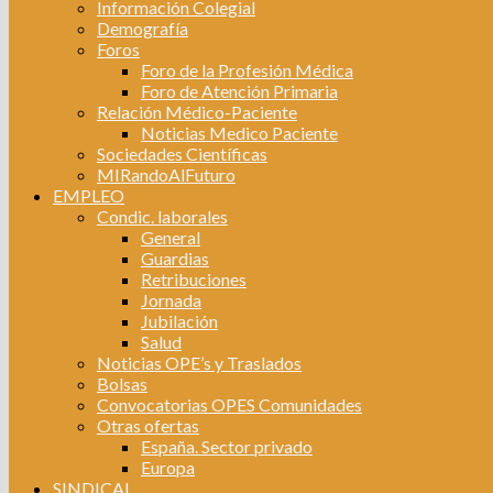
Información Colegial
Demografía
Foros
Foro de la Profesión Médica
Foro de Atención Primaria
Relación Médico-Paciente
Noticias Medico Paciente
Sociedades Científicas
MIRandoAlFuturo
EMPLEO
Condic. laborales
General
Guardias
Retribuciones
Jornada
Jubilación
Salud
Noticias OPE’s y Traslados
Bolsas
Convocatorias OPES Comunidades
Otras ofertas
España. Sector privado
Europa
SINDICAL