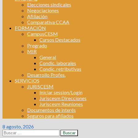
Elecciones sindicales
Negociaciones
Afiliación
Comparativa CCAA
FORMACIÓN
CampusCESM
Cursos Destacados
Pregrado
MIR
General
Condic. laborales
Condic. retributivas
Desarrollo Profes.
SERVICIOS
JURISCESM
Iniciar session/Login
Juriscesm Direcciones
Juriscesm Reuniones
Documentos de interés
Seguros para afiliados
8 agosto, 2026
Buscar: