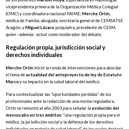
vicepresidenta primera de la Organización Médica Colegial
(OMC) y coordinadora nacional PAIME;
Merche Ortín
,
médica de Familia, abogada, secretaria general de CEMSATSE
Aragón; y
Miguel Lázaro
, psiquiatra, presidente de CESM,
quien –además- actuó como moderador del debate.
Regulación propia, jurisdicción social y
derechos individuales
Merche Ortín
inició la ronda de intervenciones para abordar
el tema de
actualidad del anteproyecto de ley de Estatuto
Marco
y su impacto en la salud laboral del médico.
Para contextualizar las “oportunidades perdidas” de los
profesionales ante la redacción de una norma reguladora,
Ortín se remontó al año 2003 para señalar la
evolución del
menoscabo en tres ámbitos
: “una regulación propia para el
médico, la jurisdicción social y la defensa de los derechos
individuales en materia de salud laboral”, de los cuales destacó