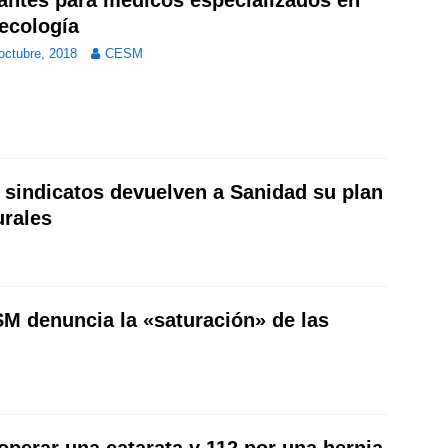
antes para médicos especializados en
ecología
octubre, 2018
CESM
 sindicatos devuelven a Sanidad su plan
urales
M denuncia la «saturación» de las
operar una catarata y 112 por una hernia