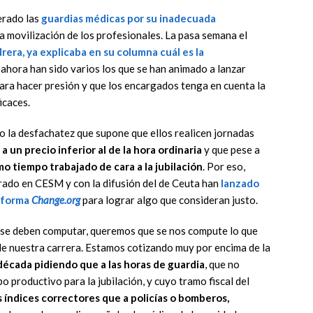
erado las
guardias médicas
por su inadecuada
a movilización de los profesionales. La pasa semana el
drera
, ya explicaba en su columna cuál es la
 ahora han sido varios los que se han animado a lanzar
para hacer presión y que los encargados tenga en cuenta la
icaces.
 la desfachatez que supone que ellos realicen jornadas
a un precio inferior al de la hora ordinaria
y que pese a
o tiempo trabajado de cara a la jubilación
. Por eso,
rado en CESM y con la difusión del de Ceuta han
lanzado
taforma
Change.org
para lograr algo que consideran justo.
 se deben computar, queremos que se nos compute lo que
 de nuestra carrera. Estamos cotizando muy por encima de la
écada pidiendo que a las horas de guardia
, que no
o productivo para la jubilación, y cuyo tramo fiscal del
s índices correctores que a policías o bomberos,