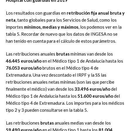
Los resultados con guardias en
retribución fija anual bruta y
neta
, tanto globales para los Servicios de Salud, como los
importes
mínimos, medias y máximos
, los podemos ver en la
tabla 5. Recordar de nuevo que los datos de INGESA no se
han tenido en cuenta para el cálculo de estos parámetros.
Las retribuciones anuales
brutas
mínimas van desde los
46.445 euros/año
en el Médico tipo 1 de Andalucía hasta los
76.053 euros/año
brutos en el Médico tipo 4 de
Extremadura. Una vez descontado el IRPF y la SS las
retribuciones anuales netas mínimas (son las que percibe
finalmente el médico) van desde los
33.496 euros/año
del
Médico tipo 1 de Andalucía hasta los
51.600 euros/año
del
Médico tipo 4 de Extremadura. Los importes para los médicos
tipo 2 y 3 pueden consultarse en la tabla 5.
Las retribuciones
brutas
anuales medias van desde los
59.490 euros/año
en el Médico tipo 1 hasta los
81.004