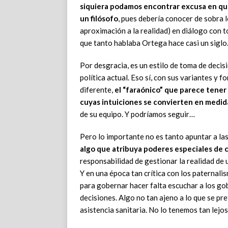
siquiera podamos encontrar excusa en que
un filósofo
, pues debería conocer de sobra l
aproximación a la realidad) en diálogo con to
que tanto hablaba Ortega hace casi un sigl
Por desgracia, es un estilo de toma de deci
política actual. Eso sí, con sus variantes y 
diferente,
el “faraónico” que parece tener
cuyas intuiciones se convierten en medid
de su equipo. Y podríamos seguir…
Pero lo importante no es tanto apuntar a la
algo que atribuya poderes especiales de 
responsabilidad de gestionar la realidad de u
Y en una época tan crítica con los paternali
para gobernar hacer falta escuchar a los gob
decisiones. Algo no tan ajeno a lo que se pr
asistencia sanitaria. No lo tenemos tan lejo