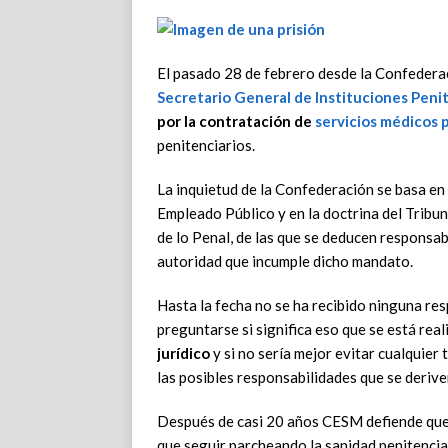
El pasado 28 de febrero desde la Confedera
Secretario General de Instituciones Penit
por la contratación de
servicios médicos 
penitenciarios.
La inquietud de la Confederación se basa en l
Empleado Público y en la doctrina del Tribu
de lo Penal, de las que se deducen responsab
autoridad que incumple dicho mandato.
Hasta la fecha no se ha recibido ninguna res
preguntarse si significa eso que se está rea
jurídico
y si no sería mejor evitar cualquie
las posibles responsabilidades que se deriven
Después de casi 20 años CESM defiende que 
que seguir parcheando la sanidad penitenciari