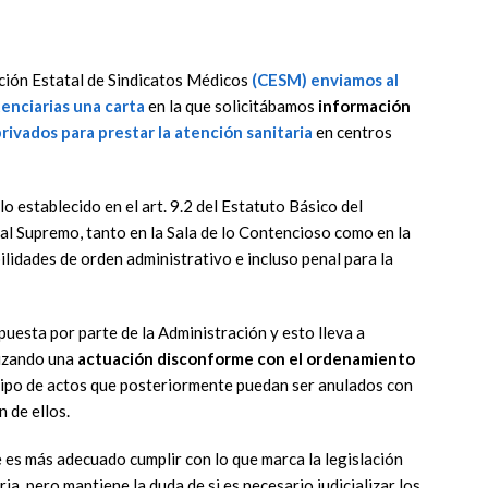
ción Estatal de Sindicatos Médicos
(CESM) enviamos al
enciarias una carta
en la que solicitábamos
información
privados
para prestar la atención sanitaria
en centros
o establecido en el art. 9.2 del Estatuto Básico del
nal Supremo, tanto en la Sala de lo Contencioso como en la
ilidades de orden administrativo e incluso penal para la
puesta por parte de la Administración y esto lleva a
lizando una
actuación disconforme con el ordenamiento
r tipo de actos que posteriormente puedan ser anulados con
 de ellos.
es más adecuado cumplir con lo que marca la legislación
a, pero mantiene la duda de si es necesario judicializar los