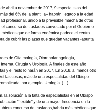
e abril a noviembre de 2017, 9 especialistas del
más del 6% de la plantilla– habrán llegado a la edad
idad profesional, unido a la previsible marcha de otros
n el concurso de traslados convocado por el Gobierno
de médicos que de forma endémica padece el centro
hora de cubrir las plazas que quedan vacantes -apunta
ades de Oftalmología, Otorrinolaringología,
nterna, Cirugía y Urología. A finales de este año
as y el resto lo harán en 2017. En 2018, al menos otro
. Así las cosas, más de una especialidad del Obispo
complicada, por ejemplo, Urología. (…)
el
, la solución a la falta de especialistas en el Obispo
bilación “flexible” y de una mayor frecuencia en la
 hubiera concurso de traslados,habría más médicos que