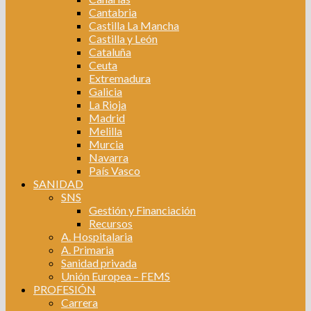
Cantabria
Castilla La Mancha
Castilla y León
Cataluña
Ceuta
Extremadura
Galicia
La Rioja
Madrid
Melilla
Murcia
Navarra
País Vasco
SANIDAD
SNS
Gestión y Financiación
Recursos
A. Hospitalaria
A. Primaria
Sanidad privada
Unión Europea – FEMS
PROFESIÓN
Carrera