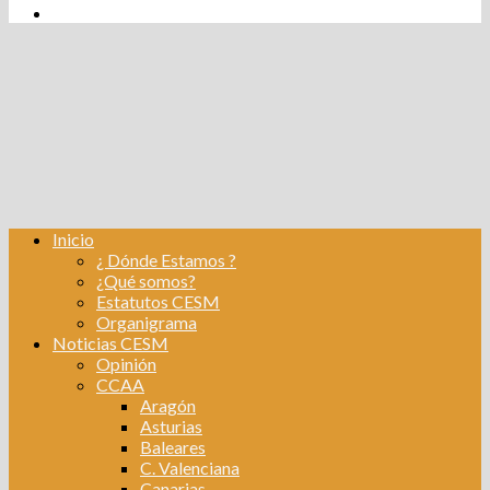
tw
fb
Instagram
Linkedin
Inicio
¿ Dónde Estamos ?
¿Qué somos?
Estatutos CESM
Organigrama
Noticias CESM
Opinión
CCAA
Aragón
Asturias
Baleares
C. Valenciana
Canarias