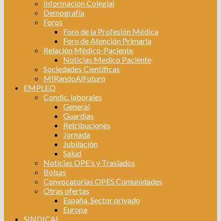
Información Colegial
Demografía
Foros
Foro de la Profesión Médica
Foro de Atención Primaria
Relación Médico-Paciente
Noticias Medico Paciente
Sociedades Científicas
MIRandoAlFuturo
EMPLEO
Condic. laborales
General
Guardias
Retribuciones
Jornada
Jubilación
Salud
Noticias OPE’s y Traslados
Bolsas
Convocatorias OPES Comunidades
Otras ofertas
España. Sector privado
Europa
SINDICAL