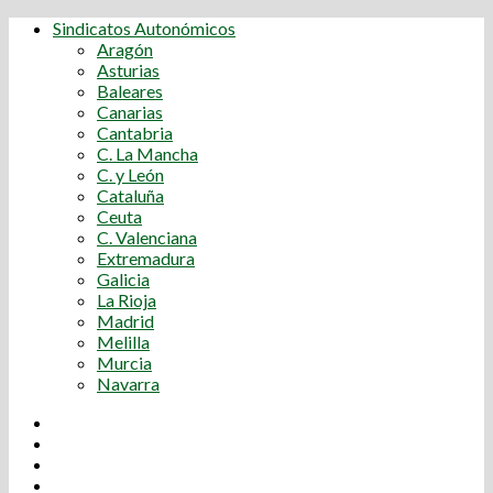
Sindicatos Autonómicos
Aragón
Asturias
Baleares
Canarias
Cantabria
C. La Mancha
C. y León
Cataluña
Ceuta
C. Valenciana
Extremadura
Galicia
La Rioja
Madrid
Melilla
Murcia
Navarra
Youtube