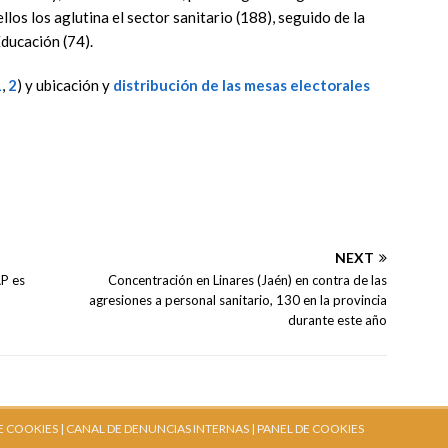
los los aglutina el sector sanitario (188), seguido de la
Educación (74).
1
,
2
) y ubicación y
distribución de las mesas electorales
NEXT
AP es
Concentración en Linares (Jaén) en contra de las
agresiones a personal sanitario, 130 en la provincia
durante este año
E COOKIES |
CANAL DE DENUNCIAS INTERNAS
| PANEL DE COOKIES