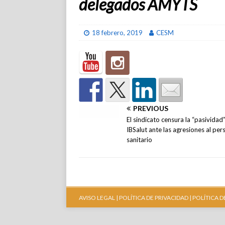
delegados AMYTS
18 febrero, 2019
CESM
PREVIOUS
El sindicato censura la “pasividad”
IBSalut ante las agresiones al per
sanitario
AVISO LEGAL |
POLÍTICA DE PRIVACIDAD |
POLÍTICA D