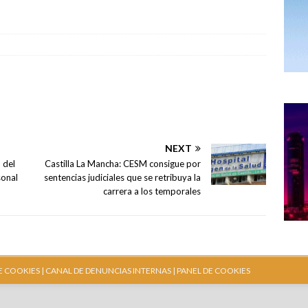
NEXT
 del
Castilla La Mancha: CESM consigue por
sonal
sentencias judiciales que se retribuya la
carrera a los temporales
E COOKIES |
CANAL DE DENUNCIAS INTERNAS
| PANEL DE COOKIES