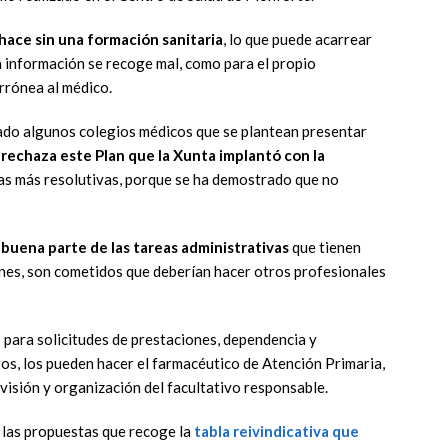
o hace sin una formación sanitaria
,
lo que puede acarrear
a
información se recoge mal, como para el propio
rrónea al médico.
tado algunos colegios médicos
que se plantean presentar
,
rechaza este Plan que la Xunta implantó con la
as más resolutivas, porque se ha demostrado que no
 buena parte de las tareas a
dmi
nistrativas
que tienen
ones,
son cometidos que
deberían
hacer otros profesionales
s
para
solicitudes
de
prestaciones, dependencia
y
os,
los
pueden hacer el
farmacéutico de A
tención
P
rimaria
,
rvisión
y organización del facultativo
responsable.
las propuestas que recoge la
t
abla reivind
icativa que