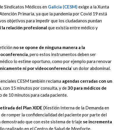
de Sindicatos Médicos en
Galicia (CESM)
exige a la
Xunta
Atención Primaria, ya que
la pandemia por Covid 19 está
vos objetivos para impedir que los
ciudadanos puedan
 la relación profesional
que existía entre
médico y
etición
no se opone de ninguna
manera a la
eo
conferencia
, pero
estos instrumentos deben ser
médico lo estime oportuno, como por ejemplo para renovar
fónicamente ni por videoconferencia
’ un dolor
abdominal.
esenciales CESM también
reclama
agendas cerradas con un
s
, con 15 minutos por consulta,
y de
30 para médicos de
mo de 10 minutos para cada paci
ente.
retirada del Plan XIDE
(Xestión
Interna de la Demanda en
s de
romper la confidencialidad del paciente por parte del
ha demostrado que
con este sistema de triaje
se
incrementa
dio realizado en el
Centro de Salud de Monforte.