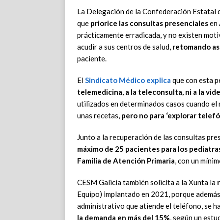
La
Delegación de
la
Confederación Estatal 
que
priorice las consultas presenciales
en 
prácticamente erradicada, y no existen
moti
acudir a sus
centros de salud,
retomando así
paciente.
El
Sindicato Médico explica
que con esta p
tele
medicina, a la teleconsulta, ni a la vid
utilizados en determinados casos cuando el
unas recetas,
pero no para ‘explorar tele
Junto a la
recuperación de las consultas pr
máximo de 25 pacientes para los
pediatra
Familia de
Atención Primaria
, con un míni
C
ESM
Galicia también solicita a la Xunta la
Equipo) implantado en 2021, porque ademá
administrativo que
atiende el teléfono, se 
la demanda en más del 15%
, según un estu