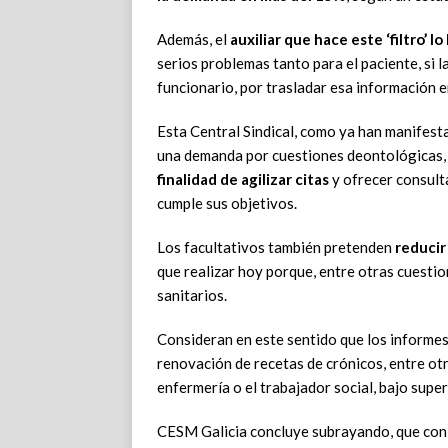
Además,
el
auxiliar que
hace este ‘filtro’ l
serios problemas tanto
para el paciente, si l
funcionario, por trasladar
esa información e
Esta Central Sindical, como ya han manifes
una demanda por cuestion
es deontológicas
finalidad de agilizar citas
y
ofrecer consult
cumple
sus objetivos.
Los facultativos también pretenden
reducir
que realizar hoy porque, entre otras cuesti
sanitarios.
Consideran
en
este
sentido
que
l
os
informe
renovación de recetas de cr
ónicos,
entre
otr
enfermería
o el
trabajador social, bajo supe
CESM Galicia concluye subrayando, que con 