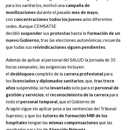
para los sanitarios, motivó una
campaña de
movilizaciones
durante el pasado
mes de mayo
,
con
concentraciones todos los jueves
ante diferentes
sedes. Aunque CEMSATSE
decidió
suspender
sus
protestas
hasta la
formación de un
nuevo Gobierno
, tras las elecciones autonómicas, recuerda
que todas sus
reivindicaciones siguen pendientes
.
Además de aplicar al personal del SALUD la jornada de 35
horas semanales, las exigencias incluyen:
el
desbloqueo
completo de la
carrera profesional
para
los
licenciados y diplomados sanitarios
, que,
tras trece
años
suspendida, se ha
levantado
solo para el
personal de
gestión y servicios
; el
reconocimiento de la carrera
para
todo el
personal temporal
, que el Gobierno de
Aragón sigue sin aplicar pese a las sentencias del Tribunal
Supremo; y que los
tutores de formación MIR de los
hospitales
tengan las
mismas compensaciones
que las
aprobadas para los de
Atención Primaria
.