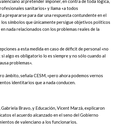
 valenciano al pretender imponer, en contra de toda lógica,
rofesionales sanitarios» y llama «a todos
ad a prepararse para dar una respuesta contundente en el
de los símbolos que únicamente persigue objetivos políticos
 en nada relacionados con los problemas reales de la
cepciones a esta medida en caso de déficit de personal «no
 si algo es obligatorio lo es siempre y no sólo cuando al
 causa problemas».
tro ámbito, señala CESM, «pero ahora podemos vernos
ntos identitarios que a nada conducen.
 Gabriela Bravo, y Educación, Vicent Marzà, explicaron
dicatos el acuerdo alcanzado en el seno del Gobierno
ientos de valenciano a los funcionarios.