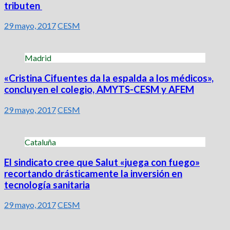
tributen
29 mayo, 2017
CESM
Madrid
«Cristina Cifuentes da la espalda a los médicos»,
concluyen el colegio, AMYTS-CESM y AFEM
29 mayo, 2017
CESM
Cataluña
El sindicato cree que Salut «juega con fuego»
recortando drásticamente la inversión en
tecnología sanitaria
29 mayo, 2017
CESM