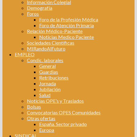
Información Colegial
Demografía
Foros
Foro de la Profesión Médica
Foro de Atención Primaria
Relación Médico-Paciente
Noticias Medico Paciente
Sociedades Científicas
MIRandoAlFuturo
EMPLEO
Condic. laborales
General
Guardias
Retribuciones
Jornada
Jubilación
Salud
Noticias OPE’s y Traslados
Bolsas
Convocatorias OPES Comunidades
Otras ofertas
España. Sector privado
Europa
SINDICAL