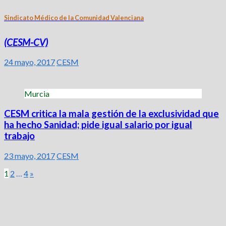
Sindicato Médico de la Comunidad Valenciana
(CESM-CV)
24 mayo, 2017
CESM
Murcia
CESM critica la mala gestión de la exclusividad que
ha hecho Sanidad; pide igual salario por igual
trabajo
23 mayo, 2017
CESM
Paginación
1
2
…
4
»
de
entradas