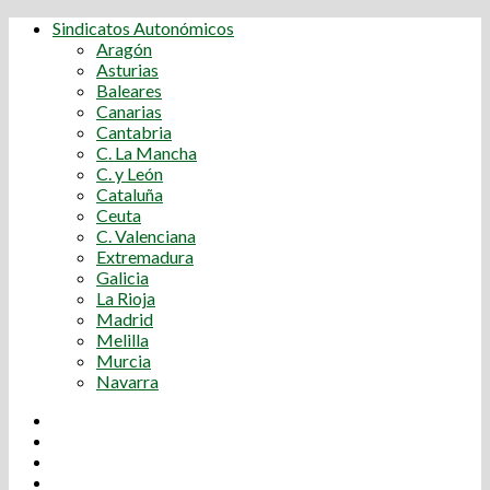
Sindicatos Autonómicos
Aragón
Asturias
Baleares
Canarias
Cantabria
C. La Mancha
C. y León
Cataluña
Ceuta
C. Valenciana
Extremadura
Galicia
La Rioja
Madrid
Melilla
Murcia
Navarra
Youtube