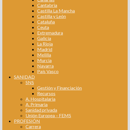
Cantabria
Castilla La Mancha
Castilla y León
Cataluña
Ceuta
Extremadura
Galicia
La Rioja
Madrid
Melilla
Murcia
Navarra
País Vasco
SANIDAD
SNS
Gestión y Financiación
Recursos
A. Hospitalaria
A. Primaria
Sanidad privada
Unión Europea – FEMS
PROFESIÓN
Carrera