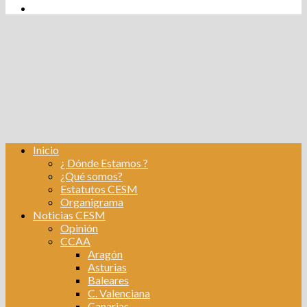
tw
fb
Instagram
Linkedin
Inicio
¿ Dónde Estamos ?
¿Qué somos?
Estatutos CESM
Organigrama
Noticias CESM
Opinión
CCAA
Aragón
Asturias
Baleares
C. Valenciana
Canarias