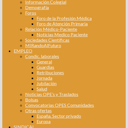
Información Colegial
Demografía
Foros
Foro de la Profesión Médica
Foro de Atención Primaria
Relación Médico-Paciente
Noticias Medico Paciente
Sociedades Científicas
MIRandoAlFuturo
EMPLEO
Condic. laborales
General
Guardias
Retribuciones
Jornada
Jubilación
Salud
Noticias OPE’s y Traslados
Bolsas
Convocatorias OPES Comunidades
Otras ofertas
España. Sector privado
Europa
SINDICAL