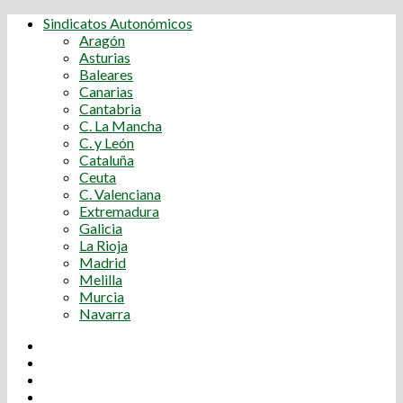
Sindicatos Autonómicos
Aragón
Asturias
Baleares
Canarias
Cantabria
C. La Mancha
C. y León
Cataluña
Ceuta
C. Valenciana
Extremadura
Galicia
La Rioja
Madrid
Melilla
Murcia
Navarra
Youtube