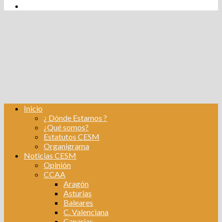
tw
fb
Instagram
Linkedin
Inicio
¿ Dónde Estamos ?
¿Qué somos?
Estatutos CESM
Organigrama
Noticias CESM
Opinión
CCAA
Aragón
Asturias
Baleares
C. Valenciana
Canarias