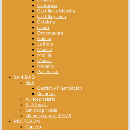
Cantabria
Castilla La Mancha
Castilla y León
Cataluña
Ceuta
Extremadura
Galicia
La Rioja
Madrid
Melilla
Murcia
Navarra
País Vasco
SANIDAD
SNS
Gestión y Financiación
Recursos
A. Hospitalaria
A. Primaria
Sanidad privada
Unión Europea – FEMS
PROFESIÓN
Carrera