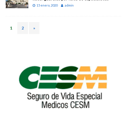
15 enero, 2020
admin
1
2
»