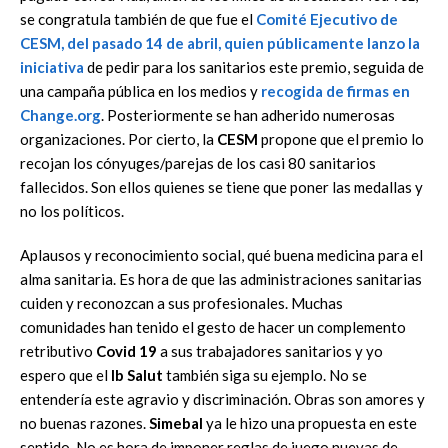
se congratula también de que fue el
Comité Ejecutivo de
CESM
, del pasado 14 de abril, quien públicamente lanzo la
iniciativa
de pedir para los sanitarios este premio, seguida de
una campaña pública en los medios y
recogida de firmas en
Change.org
. Posteriormente se han adherido numerosas
organizaciones. Por cierto, la
CESM
propone que el premio lo
recojan los cónyuges/parejas de los casi 80 sanitarios
fallecidos. Son ellos quienes se tiene que poner las medallas y
no los políticos.
Aplausos y reconocimiento social, qué buena medicina para el
alma sanitaria. Es hora de que las administraciones sanitarias
cuiden y reconozcan a sus profesionales. Muchas
comunidades han tenido el gesto de hacer un complemento
retributivo
Covid 19
a sus trabajadores sanitarios y yo
espero que el
Ib Salut
también siga su ejemplo. No se
entendería este agravio y discriminación. Obras son amores y
no buenas razones.
Simebal
ya le hizo una propuesta en este
sentido. No es hora de imponer reglas de juego nuevas de