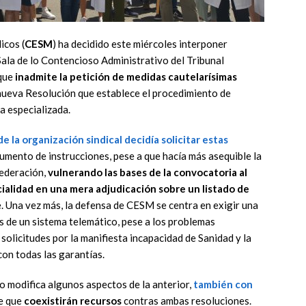
icos (
CESM
) ha decidido este miércoles interponer
Sala de lo Contencioso Administrativo del Tribunal
 que
inadmite la petición de medidas cautelarísimas
nueva Resolución que establece el procedimiento de
a especializada.
e la organización sindical decidía solicitar estas
cumento de instrucciones, pese a que hacía más asequible la
nfederación,
vulnerando las bases de la convocatoria al
ialidad en una mera adjudicación sobre un listado de
. Una vez más, la defensa de CESM se centra en exigir una
és de un sistema telemático, pese a los problemas
solicitudes por la manifiesta incapacidad de Sanidad y la
con todas las garantías.
o modifica algunos aspectos de la anterior,
también con
de que
coexistirán recursos
contras ambas resoluciones.