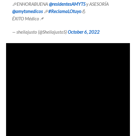
🎉ENHORABUENA
@residentesAMYTS
y ASESORÍA
@amytsmedicos
🎉
#ReclamaLOtuyo
💪
ÉXITO Médico📌
— sheilajusto (@SheilajustoS)
October 6, 2022