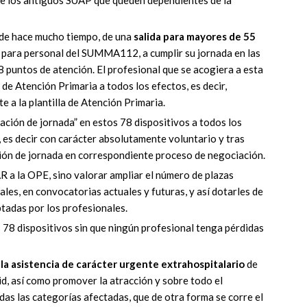
 de los antiguos SUAP que queden dependientes de la
esde hace mucho tiempo, de una
salida para mayores de 55
 para personal del SUMMA112, a cumplir su jornada en las
8 puntos de atención. El profesional que se acogiera a esta
a de Atención Primaria a todos los efectos, es decir,
 a la plantilla de Atención Primaria.
iación de jornada” en estos 78 dispositivos a todos los
, es decir con carácter absolutamente voluntario y tras
ación de jornada en correspondiente proceso de negociación.
R a la OPE, sino valorar ampliar el número de plazas
les, en convocatorias actuales y futuras, y así dotarles de
ptadas por los profesionales.
s 78 dispositivos sin que ningún profesional tenga pérdidas
 la asistencia de carácter urgente extrahospitalario
de
d, así como promover la atracción y sobre todo el
as las categorías afectadas, que de otra forma se corre el