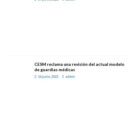
CESM reclama una revisión del actual modelo
de guardias médicas
16 junio, 2022
admin