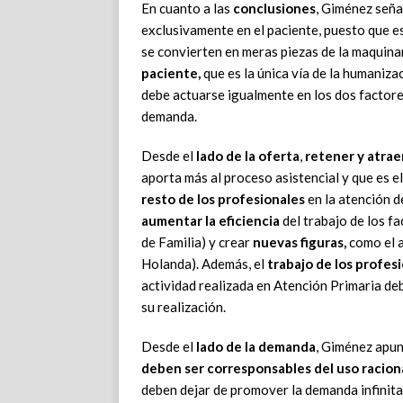
En cuanto a las
conclusiones
, Giménez seña
exclusivamente en el paciente, puesto que es
se convierten en meras piezas de la maquinar
paciente,
que es la única vía de la humaniza
debe actuarse igualmente en los dos factores
demanda.
Desde el
lado de la oferta
,
retener y atraer
aporta más al proceso asistencial y que es 
resto de los profesionales
en la atención de
aumentar la eficiencia
del trabajo de los f
de Familia) y crear
nuevas figuras,
como el a
Holanda). Además, el
trabajo de los profes
actividad realizada en Atención Primaria de
su realización.
Desde el
lado de la demanda
, Giménez apun
deben ser corresponsables del uso racional
deben dejar de promover la demanda infinita y