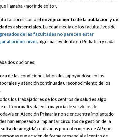
que llamaba «morir de éxito».
enta factores como el
envejecimiento de la población y de
dades asistenciales
. La edad media de los facultativos de
gresados de las facultades no parecen estar
ar al primer nivel,
algo más evidente en Pediatría y cada
aba dos opciones;
jora de las condiciones laborales (apoyándose en los
laborales y atención continuada), reconocimiento de los
.
 todos los trabajadores de los centros de salud es algo
ue está normalizada en la mayoría de servicios de
todavía en Atención Primaria no se encuentra implantado
es han empezado a implantar circuitos de gestión de la
sulta de acogida’,
realizadas por enfermeras de AP que
s personas que acuden de forma presencial al centro de