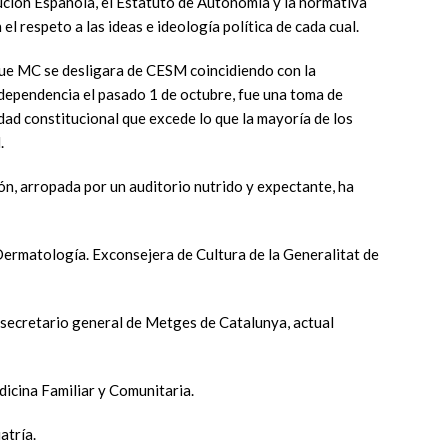
ución Española, el Estatuto de Autonomía y la normativa
 el respeto a las ideas e ideología política de cada cual.
que MC se desligara de CESM coincidiendo con la
ndependencia el pasado 1 de octubre, fue una toma de
idad constitucional que excede lo que la mayoría de los
.
ón, arropada por un auditorio nutrido y expectante, ha
Dermatología. Exconsejera de Cultura de la Generalitat de
 secretario general de Metges de Catalunya, actual
dicina Familiar y Comunitaria.
atría.