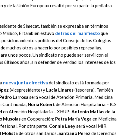
ón y de la Unión Europea» resaltó por su parte la pediatra
presidente de Simecat, también se expresaba en términos
io Médico
, Él también estuvo
detrás del manifiesto
que
 posicionamientos políticos del Consejo de los Colegios
de muchos otros a hacerlo por posibles represalias.
ara unos pocos. Un sindicato no puede ser servil con el
os últimos años, sin defender de verdad los intereses de los
la
nueva junta directiva
del sindicato está formada por
ópez
(vicepresidente) y
Lucía Linares
(tesorera). También
Pedro Larrosa
será vocal de Atención Primaria, Medicina
ón Continuada;
Núria Robert
de Atención Hospitalaria – ICS
l
en Atención Hospitalaria – XHUP;
Antonio Matías de la
o Musolas
en Cooperación;
Petra María Vega
en Medicina
fesional. Por otra parte,
Connie Leey
será vocal MIR,
 Molista
de otros sanitarios,
Santiago Pérez
de Derechos