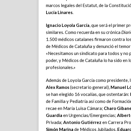
marcos legales del Estatut, de la Constituci
Lucía Linares
.
Ignacio Loyola García
, que será el primer 
similares. Como recuerda en su crónica
Diar
1.500 médicos catalanes firmaron contra los
de Médicos de Cataluña y denunció el temor 
«Necesitamos un sindicato para todos y no p
poder, y Médicos de Cataluña lo ha sido en l
profesionales.»
Además de Loyola García como presidente, 
Alex Ramos
(secretario general),
Manuel L
se han elegido 16 vocalías, que ostentarán:
de Familia y Pediatría así como de Formaci
recae en María Luisa Cámara;
Charo Gibane
Guardia
en Urgencias/Emergencias;
Albert
Privada;
Antonio Gutiérrez
en Carrera Pro
Simón Marina
de Médicos Jubilados,
Eduard