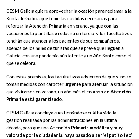
CESM Galicia quiere aprovechar la ocasión para reclamar a la
Xunta de
Galicia que tome las medidas necesarias para
reforzar la Atención Primaria
en verano, ya que con las
vacaciones la plantilla se reducirá un tercio, y los
facultativos
tendrán que atender
a los pacientes de
sus compañeros,
a
demás de los miles de turistas que se prevé que lleguen a
Galicia
,
con una
pandemia
aún latente
y un Año Santo como el
que se celebra.
Con estas premisas, los facultativos advierten de que si no se
toman
medidas con ca
rácter urgente para atenuar la situación
que viviremos e
n
verano, un año más el
colapso
en Atención
Primaria
está garantizado
.
C
ESM
Galicia concluye cuestionándose cuál ha sido la
gestión realizada por
las administraciones en la última
década, para que u
na
Atención Primaria
modélica y
muy
valorada por
la ciudadanía, haya pasado a ser ‘el patito feo’