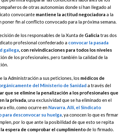
compañeros de otras autonomías donde sí han llegado al
ndicato convocante
mantiene la actitud negociadora
a la
 poner fin al conflicto convocado para la próxima semana.
ecisión de los responsables de la Xunta de
Galicia
tras dos
ndicato profesional confederado a
convocar la pasada
ad gallega
, con reivindicaciones para todos los niveles
ión de los profesionales, pero también la calidad de la
ción.
e la Administración a sus peticiones, los
médicos de
rgánicamente del Ministerio de Sanidad
a través del
r que se elimine la penalización a los profesionales que
en la privada
, una exclusividad que se ha eliminado en el
ara ello, como ocurre en
Navarra
. Allí, el Sindicato
o para desconvocar su huelga
, ya conocen lo que es firmar
len, por lo que ante la posibilidad de que esto se repita
 la espera de comprobar el cumplimiento
de lo firmado.