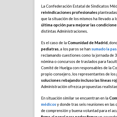
La Confederación Estatal de Sindicatos Méd
reivindicaciones profesionales
planteadas 
que la situación de los mismos ha llevado a 
última opción para mejorar las condicione
distintas Administraciones.
Es el caso de la
Comunidad de Madrid
, don
pediatras
, a los paros se han
sumado la pas
reclamando cuestiones como la jornada de 35
nómina o concursos de traslados para facul
Comité de Huelga con responsables de la Con
propio consejero, los representantes de los
soluciones rebajando incluso las líneas ro
Administración ofrezca propuestas realistas 
En situación similar se encuentran en la
Com
médicos
y donde tras seis reuniones en las q
de comprensión y buena voluntad para el ac
firme al papel para poder firmar
un acuerdo 