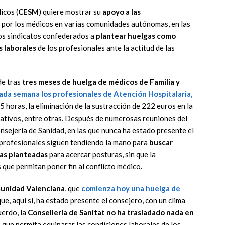
icos (
CESM
) quiere mostrar su
apoyo a las
por los médicos en varias comunidades autónomas, en las
los sindicatos confederados a
plantear huelgas como
s laborales
de los profesionales ante la actitud de las
de tras
tres meses de huelga de médicos de Familia y
ada semana los profesionales de
Atención Hospitalaria
,
 horas, la eliminación de la sustracción de 222 euros en la
tativos, entre otras. Después de numerosas reuniones del
sejería de Sanidad, en las que nunca ha estado presente el
 profesionales siguen tendiendo la mano para
buscar
jas planteadas
para acercar posturas, sin que la
que permitan poner fin al conflicto médico.
unidad Valenciana
, que
comienza hoy una huelga de
ue, aquí sí, ha estado presente el consejero, con un clima
uerdo, la
Conselleria de Sanitat no ha trasladado nada en
que permita equiparar las condiciones laborales de los